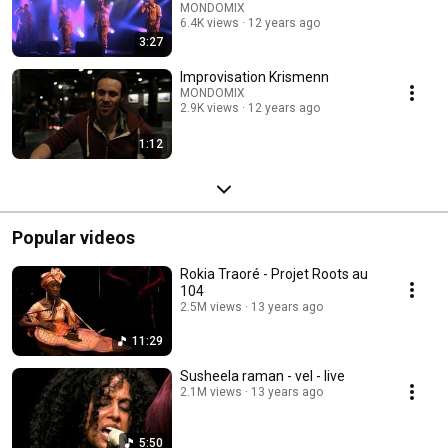
MONDOMIX
6.4K views
12 years ago
3:27
Improvisation Krismenn
MONDOMIX
2.9K views
12 years ago
1:12
Popular videos
Rokia Traoré - Projet Roots au
104
2.5M views
13 years ago
11:29
Susheela raman - vel - live
2.1M views
13 years ago
5:50