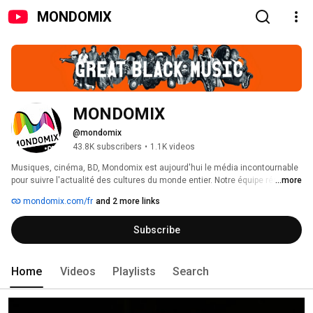
MONDOMIX
MONDOMIX
@mondomix
43.8K subscribers
•
1.1K videos
Musiques, cinéma, BD, Mondomix est aujourd'hui le média incontournable 
pour suivre l'actualité des cultures du monde entier. Notre équipe réalise 
...more
chaque semaine de nouvelles vidéos pour vous faire découvrir des 
mondomix.com/fr
and 2 more links
artistes d'avenir et vous faire vibrer aux sons d'hier et d'aujourd'hui. 
Subscribe
Home
Videos
Playlists
Search