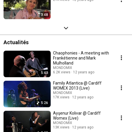
3:48
Actualités
Chaophonies - A meeting with
Frankétienne and Mark
Mulholland
MONDOMIX
6.2K views
12 years ago
5:43
Family Atlantica @ Cardiff
WOMEX 2013 (Live)
MONDOMIX
17K views
12 years ago
5:26
Ayşenur Kolivar @ Cardiff
Womex (Live)
MONDOMIX
13K views
12 years ago