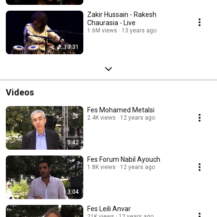
Zakir Hussain - Rakesh
Chaurasia - Live
1.6M views
13 years ago
17:31
Videos
Fes Mohamed Metalsi
2.4K views
12 years ago
5:42
Fes Forum Nabil Ayouch
1.8K views
12 years ago
3:04
Fes Leili Anvar
21K views
12 years ago