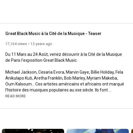
Great Black Music à la Cité de la Musique - Teaser
17,164 views
12 years ago
Du 11 Mars au 24 Aoùt, venez découvrir à la Cité de la Musique 
de Paris l'exposition Great Black Music.

Michael Jackson, Cesaria Evora, Marvin Gaye, Billie Holiday, Fela 
Anikulapo Kuti, Aretha Franklin, Bob Marley, Myriam Makeba, 
Oum Kalsoum... Ces artistes américains et africains ont marqué 
l'histoire des musiques populaires au xxe siècle. Ils font 
aujourd'hui partie d'un patrimoine commun, bien au-delà des 
READ MORE
pays ou des communautés locales qui les ont vu naître. Du 
fleuve Congo à Congo Square, de la jungle de Harlem au bitume 
de Lagos, de l'île de Gorée aux rivages des Caraïbes en passant 
par certains quartiers de Londres et de Paris, groove sons, et 
mélopées ont peu à peu pris corps et âmes pour donner un 
sens à l'expression de « musique » noire. - Musiques, cinéma, 