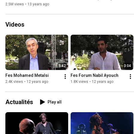
2.5M views
•
13 years ago
Videos
5:42
3:04
Fes Mohamed Metalsi
Fes Forum Nabil Ayouch
2.4K views
•
12 years ago
1.8K views
•
12 years ago
Actualités
Play all