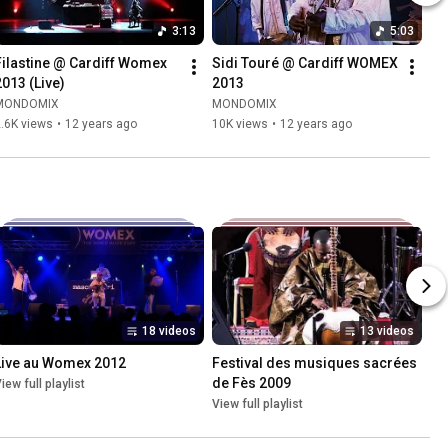
3:13
5:03
Filastine @ Cardiff Womex 
Sidi Touré @ Cardiff WOMEX 
2013 (Live)
2013
MONDOMIX
MONDOMIX
.6K views
•
12 years ago
10K views
•
12 years ago
18 videos
13 videos
Live au Womex 2012
Festival des musiques sacrées 
de Fès 2009
iew full playlist
View full playlist