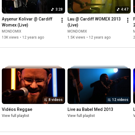
3:28
4:47
Ayşenur Kolivar @ Cardiff 
Lau @ Cardiff WOMEX 2013 
Womex (Live)
(Live)
MONDOMIX
MONDOMIX
13K views
•
12 years ago
1.5K views
•
12 years ago
2
8 videos
12 videos
Vidéos Reggae
Live au Babel Med 2013
View full playlist
View full playlist
V