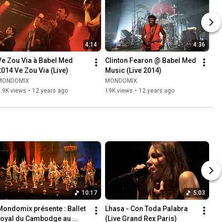
4:14
4:36
Ve Zou Via à Babel Med 
Clinton Fearon @ Babel Med 
2014 Ve Zou Via (Live)
Music (Live 2014)
MONDOMIX
MONDOMIX
.9K views
•
12 years ago
19K views
•
12 years ago
10:17
5:03
Mondomix présente : Ballet 
Lhasa - Con Toda Palabra 
royal du Cambodge au 
(Live Grand Rex Paris)