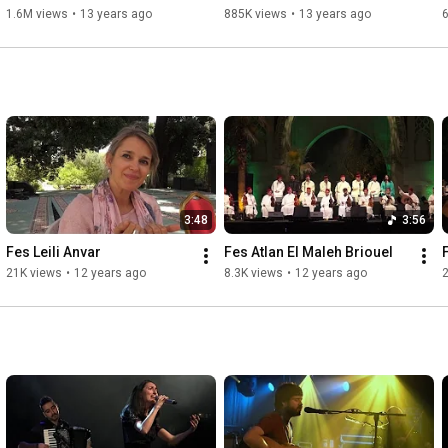
1.6M views
•
13 years ago
885K views
•
13 years ago
3:48
3:56
Fes Leili Anvar
Fes Atlan El Maleh Briouel
21K views
•
12 years ago
8.3K views
•
12 years ago