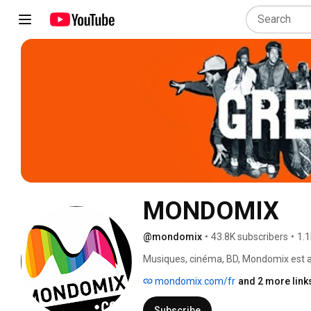
MONDOMIX
@mondomix
•
43.8K subscribers
•
1.1
Musiques, cinéma, BD, Mondomix est auj
des cultures du monde entier. Notre é
mondomix.com/fr
and 2 more link
vous faire découvrir des artistes d'aven
Subscribe