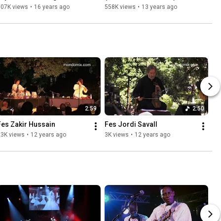
Festival de Fès 2010
607K views
•
16 years ago
558K views
•
13 years ago
2:59
2:50
Fes Zakir Hussain
Fes Jordi Savall
23K views
•
12 years ago
3K views
•
12 years ago