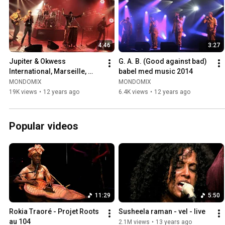
4:46
3:27
Jupiter & Okwess 
G. A. B. (Good against bad) 
International, Marseille, 
babel med music 2014
Babel Med Music 2014 Live
MONDOMIX
MONDOMIX
19K views
•
12 years ago
6.4K views
•
12 years ago
Popular videos
11:29
5:50
Rokia Traoré - Projet Roots 
Susheela raman - vel - live
au 104
2.1M views
•
13 years ago