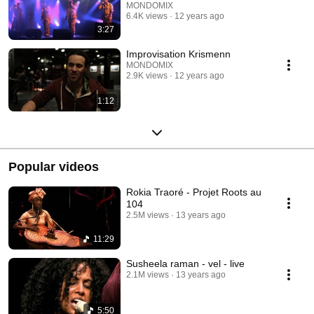
MONDOMIX
6.4K views
12 years ago
3:27
Improvisation Krismenn
MONDOMIX
2.9K views
12 years ago
1:12
Popular videos
Rokia Traoré - Projet Roots au
104
2.5M views
13 years ago
11:29
Susheela raman - vel - live
2.1M views
13 years ago
5:50