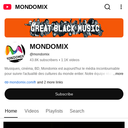
MONDOMIX
MONDOMIX
@mondomix
43.8K subscribers
•
1.1K videos
Musiques, cinéma, BD, Mondomix est aujourd'hui le média incontournable 
pour suivre l'actualité des cultures du monde entier. Notre équipe réalise 
...more
chaque semaine de nouvelles vidéos pour vous faire découvrir des artistes 
mondomix.com/fr
and 2 more links
d'avenir et vous faire vibrer aux sons d'hier et d'aujourd'hui. 
Subscribe
Home
Videos
Playlists
Search