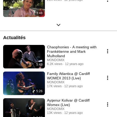
3:48
Actualités
Chaophonies - A meeting with
Frankétienne and Mark
Mulholland
MONDOMIX
6.2K views
12 years ago
5:43
Family Atlantica @ Cardiff
WOMEX 2013 (Live)
MONDOMIX
17K views
12 years ago
5:26
Ayşenur Kolivar @ Cardiff
Womex (Live)
MONDOMIX
13K views
12 years ago