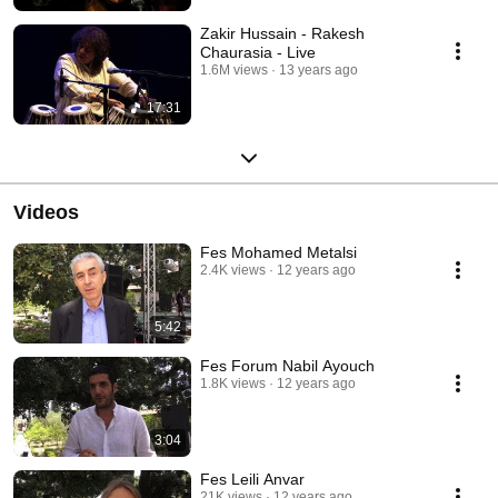
Zakir Hussain - Rakesh
Chaurasia - Live
1.6M views
13 years ago
17:31
Videos
Fes Mohamed Metalsi
2.4K views
12 years ago
5:42
Fes Forum Nabil Ayouch
1.8K views
12 years ago
3:04
Fes Leili Anvar
21K views
12 years ago