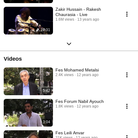
Zakir Hussain - Rakesh
Chaurasia - Live
1.6M views
13 years ago
17:31
Videos
Fes Mohamed Metalsi
2.4K views
12 years ago
5:42
Fes Forum Nabil Ayouch
1.8K views
12 years ago
3:04
Fes Leili Anvar
21K views
12 years ago