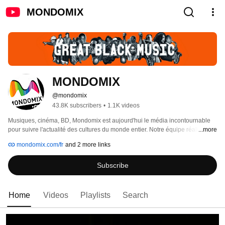
MONDOMIX
MONDOMIX
@mondomix
43.8K subscribers
•
1.1K videos
Musiques, cinéma, BD, Mondomix est aujourd'hui le média incontournable 
pour suivre l'actualité des cultures du monde entier. Notre équipe réalise 
...more
chaque semaine de nouvelles vidéos pour vous faire découvrir des artistes 
mondomix.com/fr
and 2 more links
d'avenir et vous faire vibrer aux sons d'hier et d'aujourd'hui. 
Subscribe
Home
Videos
Playlists
Search