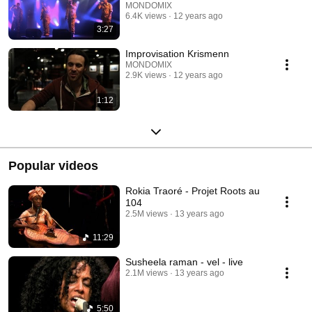
MONDOMIX
6.4K views
12 years ago
3:27
Improvisation Krismenn
MONDOMIX
2.9K views
12 years ago
1:12
Popular videos
Rokia Traoré - Projet Roots au
104
2.5M views
13 years ago
11:29
Susheela raman - vel - live
2.1M views
13 years ago
5:50