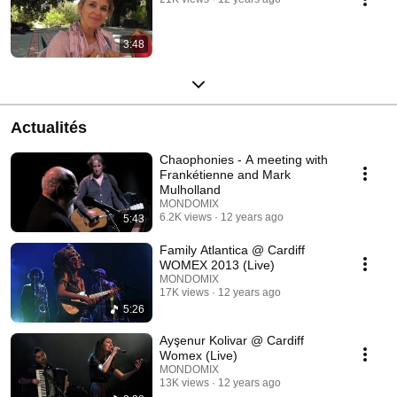
3:48
Actualités
Chaophonies - A meeting with
Frankétienne and Mark
Mulholland
MONDOMIX
6.2K views
12 years ago
5:43
Family Atlantica @ Cardiff
WOMEX 2013 (Live)
MONDOMIX
17K views
12 years ago
5:26
Ayşenur Kolivar @ Cardiff
Womex (Live)
MONDOMIX
13K views
12 years ago