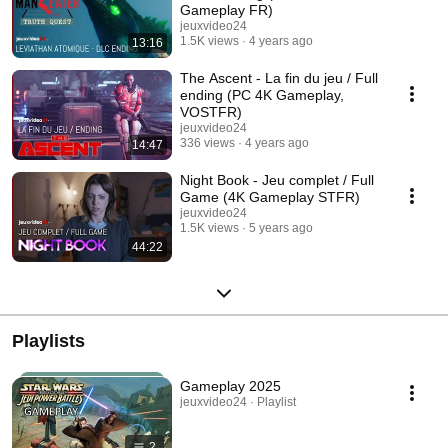
Gameplay FR)
jeuxvideo24
1.5K views
4 years ago
13:16
The Ascent - La fin du jeu / Full
ending (PC 4K Gameplay,
VOSTFR)
jeuxvideo24
336 views
4 years ago
14:47
Night Book - Jeu complet / Full
Game (4K Gameplay STFR)
jeuxvideo24
1.5K views
5 years ago
44:22
Playlists
Gameplay 2025
jeuxvideo24 · Playlist
2