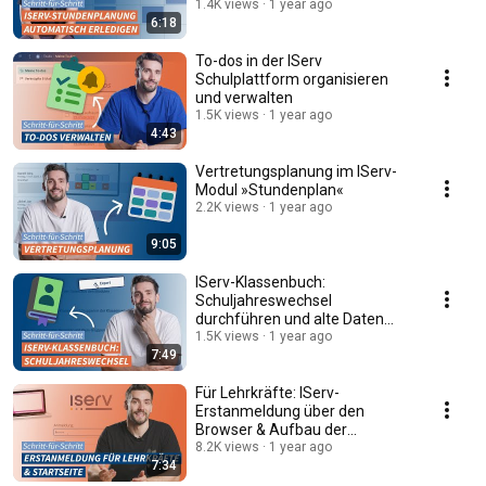
optimieren (Beta)
1.4K views
1 year ago
6:18
To-dos in der IServ
Schulplattform organisieren
und verwalten
1.5K views
1 year ago
4:43
Vertretungsplanung im IServ-
Modul »Stundenplan«
2.2K views
1 year ago
9:05
IServ-Klassenbuch:
Schuljahreswechsel
durchführen und alte Daten
archivieren
1.5K views
1 year ago
7:49
Für Lehrkräfte: IServ-
Erstanmeldung über den
Browser & Aufbau der
Startseite
8.2K views
1 year ago
7:34