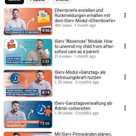
Elternbriefe erstellen und
Rückmeldungen erhalten mit
dem IServ-Modul »Elternbriefe«
483 views
1 month ago
9:30
IServ "Absences" Module: How
to unenroll my child from after-
school care as a parent
214 views
1 month ago
2:51
IServ-Modul »Ganztag« als
Betreuungskraft nutzen
1.2K views
2 months ago
8:14
IServ-Ganztagsverwaltung als
Admin vorbereiten
1.5K views
2 months ago
12:50
Mit IServ-Pinnwänden planen,