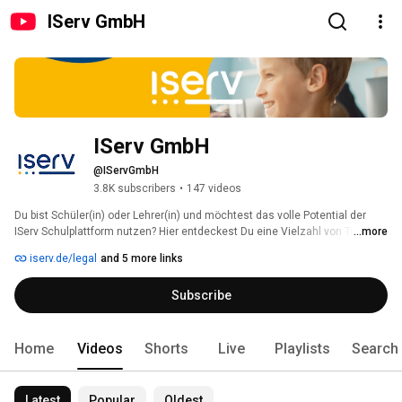
IServ GmbH
IServ GmbH
@IServGmbH
3.8K subscribers
•
147 videos
Du bist Schüler(in) oder Lehrer(in) und möchtest das volle Potential der 
IServ Schulplattform nutzen? Hier entdeckest Du eine Vielzahl von Tutorials 
...more
und Hilfestellungen, die Dir dabei helfen, den Einsatz der verschiedenen 
iserv.de/legal
and 5 more links
Module zu meistern. 
Subscribe
Home
Videos
Shorts
Live
Playlists
Search
Latest
Popular
Oldest