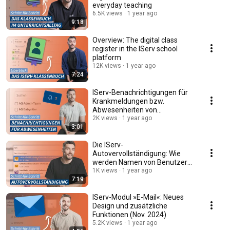
everyday teaching
6.5K views
1 year ago
9:18
Overview: The digital class
register in the IServ school
platform
12K views
1 year ago
7:24
IServ-Benachrichtigungen für
Krankmeldungen bzw.
Abwesenheiten von
Schüler(innen) aktivieren
2K views
1 year ago
3:01
​Die IServ-
Autovervollständigung: Wie
werden Namen von Benutzern
bzw. Empfängern
1K views
1 year ago
7:19
vorgeschlagen?
IServ-Modul »E-Mail«: Neues
Design und zusätzliche
Funktionen (Nov. 2024)
5.2K views
1 year ago