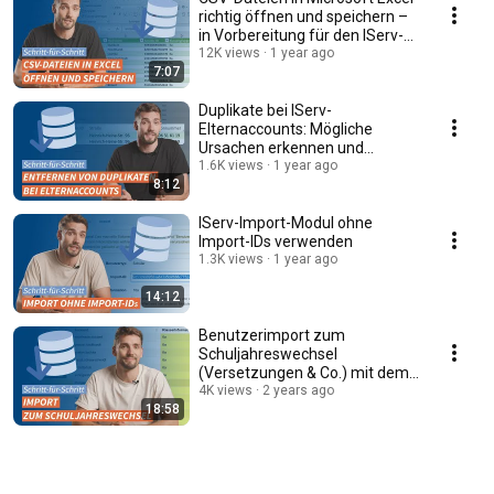
richtig öffnen und speichern –
in Vorbereitung für den IServ-
Import
12K views
1 year ago
7:07
Duplikate bei IServ-
Elternaccounts: Mögliche
Ursachen erkennen und
doppelte Accounts
1.6K views
1 year ago
8:12
zusammenführen
IServ-Import-Modul ohne
Import-IDs verwenden
1.3K views
1 year ago
14:12
Benutzerimport zum
Schuljahreswechsel
(Versetzungen & Co.) mit dem
IServ-Import-Modul
4K views
2 years ago
18:58