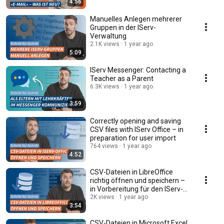
4:56
Manuelles Anlegen mehrerer
Gruppen in der IServ-
Verwaltung
2.1K views
1 year ago
5:09
IServ Messenger: Contacting a
Teacher as a Parent
6.3K views
1 year ago
3:59
Correctly opening and saving
CSV files with IServ Office – in
preparation for user import
764 views
1 year ago
4:52
CSV-Dateien in LibreOffice
richtig öffnen und speichern –
in Vorbereitung für den IServ-
Import
2K views
1 year ago
3:54
CSV-Dateien in Microsoft Excel