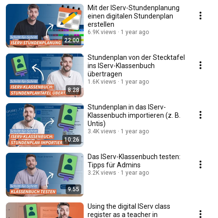
Mit der IServ-Stundenplanung
einen digitalen Stundenplan
erstellen
6.9K views
1 year ago
22:00
Stundenplan von der Stecktafel
ins IServ-Klassenbuch
übertragen
1.6K views
1 year ago
8:28
Stundenplan in das IServ-
Klassenbuch importieren (z. B.
Untis)
3.4K views
1 year ago
10:26
Das IServ-Klassenbuch testen:
Tipps für Admins
3.2K views
1 year ago
9:55
Using the digital IServ class
register as a teacher in