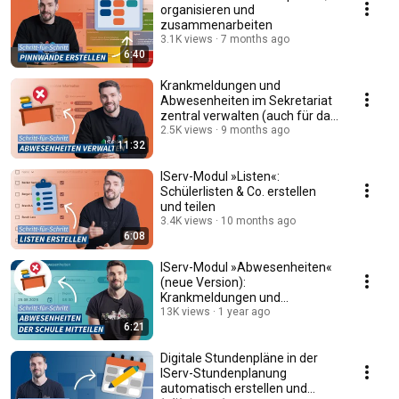
organisieren und
zusammenarbeiten
3.1K views
7 months ago
6:40
Krankmeldungen und
Abwesenheiten im Sekretariat
zentral verwalten (auch für das
IServ-Klassenbuch)
2.5K views
9 months ago
11:32
​IServ-Modul »Listen«:
Schülerlisten & Co. erstellen
und teilen
3.4K views
10 months ago
6:08
IServ-Modul »Abwesenheiten«
(neue Version):
Krankmeldungen und
Beurlaubungsanträge
13K views
1 year ago
6:21
einreichen
Digitale Stundenpläne in der
IServ-Stundenplanung
automatisch erstellen und