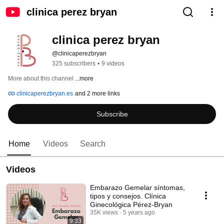
clinica perez bryan
clinica perez bryan
@clinicaperezbryan
325 subscribers
•
9 videos
More about this channel
...more
clinicaperezbryan.es
and 2 more links
Subscribe
Home
Videos
Search
Videos
Embarazo Gemelar síntomas,
tipos y consejos. Clínica
Ginecológica Pérez-Bryan
35K views
5 years ago
9:33