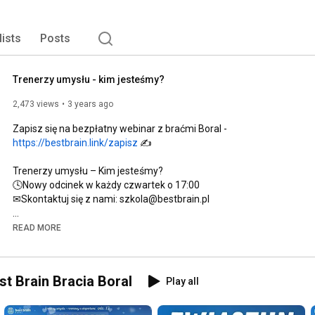
lists
Posts
Trenerzy umysłu - kim jesteśmy?
2,473 views
3 years ago
Zapisz się na bezpłatny webinar z braćmi Boral - 
https://bestbrain.link/zapisz
 ✍️ 

Trenerzy umysłu – Kim jesteśmy?

🕓Nowy odcinek w każdy czwartek o 
17:00
✉Skontaktuj się z nami: szkola@bestbrain.pl 

Znajdź nas na:

READ MORE
👉facebooku 
https://www.facebook.com/BestBrainBra...
👉instagramie 
https://www.instagram.com/bestbrain_b...
t Brain Bracia Boral
Play all
👥Bracia Boral – kim jesteśmy?

Czy marzysz o tym, aby realnie pomóc Twojemu dziecku w 
nauce i w zdobywaniu nowych umiejętności? Jeśli jesteś 