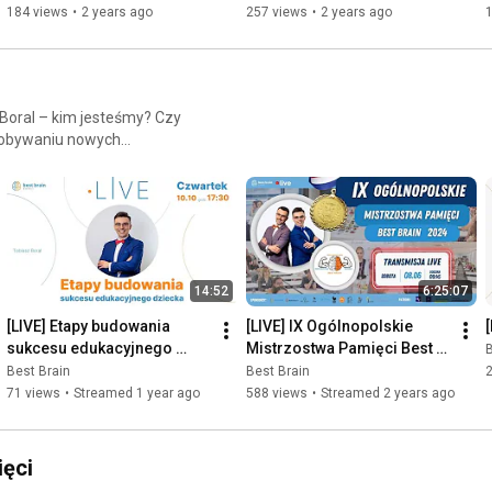
184 views
•
2 years ago
257 views
•
2 years ago
dobywaniu nowych
h dzieci, to zapewne
szybciej przyswajać wiedzę.
cy w historii na Mistrzostwa
drużynowo – to było coś. Po
obaczyliśmy że jest to nasze
nościami tak, aby innym było
14:52
6:25:07
zkolić trenerów, napisaliśmy
 radiowych, oraz dalej
[LIVE] Etapy budowania 
[LIVE] IX Ogólnopolskie 
jąc tym sportem wiele osób.
sukcesu edukacyjnego 
Mistrzostwa Pamięci Best 
B
e są kluczem do sukcesu.
dziecka
Brain 2024
Best Brain
Best Brain
 w licznych książkach nie
71 views
•
Streamed 1 year ago
588 views
•
Streamed 2 years ago
alifikowanego trenera na
iary we własne możliwości,
 nudnym obowiązkiem. To, co
ęci
 najistotniejsze. W kursie
w jak najkrótszym czasie