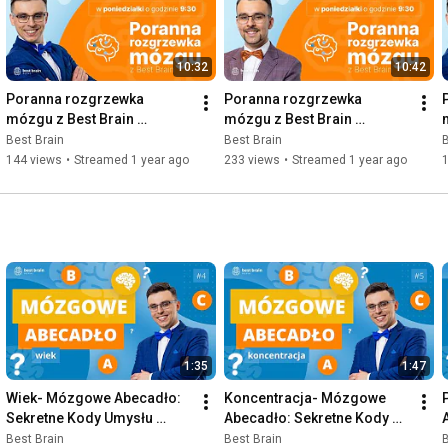
na naszych mediach społecznościowych (instagram, facebook, youtube)! 😎 Będziecie z nami? 😊
10:32
10:42
Poranna rozgrzewka 
Poranna rozgrzewka 
mózgu z Best Brain 
mózgu z Best Brain 
09.06.2025
02.06.2025
Best Brain
Best Brain
B
144 views
•
Streamed 1 year ago
233 views
•
Streamed 1 year ago
1:35
1:47
Wiek- Mózgowe Abecadło: 
Koncentracja- Mózgowe 
Sekretne Kody Umysłu 
Abecadło: Sekretne Kody 
[S1O4]
Umysłu [S1O5]
Best Brain
Best Brain
B