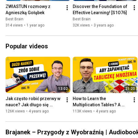
treningu pamięci są najistotniejsze. W kursie pamięci głównym celem
ZWIASTUN rozmowy z 
Discover the Foundation of 
giętkości umysłu, koncentracji uwagi i szybkości kojarzenia informacj
Agnieszką Gołąbek
Effective Learning! [S1O76]
Best Brain
Best Brain
314 views
•
1 year ago
32K views
•
3 years ago
Popular videos
13:02
21:20
Jak często robić przerwy w 
How to Learn the 
nauce? Jak długo się 
Multiplication Tables? A 
uczyć? [S1O15]
Memory Master's Three 
126K views
•
4 years ago
113K views
•
4 years ago
Steps to Teach Your Child 
the Mul...
Brajanek – Przygody z Wyobraźnią | Audiobooki