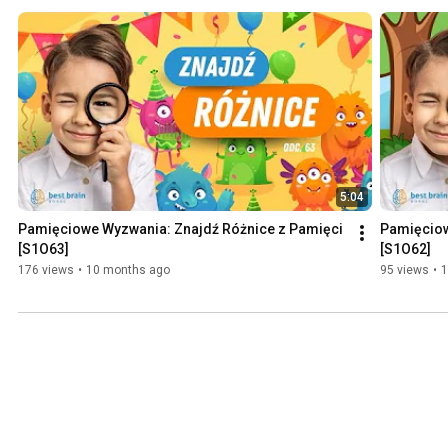
(chociaż miło jest kiedy uczennica z 5-klasy szkoły podstawowej za
w 18-sekund) – jednak wiemy, że celem jest rozwój wyobraźni, giętko
uwagi i szybkości kojarzenia informacji. ✉Skontaktuj się z nami: szkola@bestbrain.pl Znajdź nas
na: 👉facebooku https://www.facebook.com/BestBrainBra... 👉instagramie
https://www.instagram.com/bestbrain_b...
5:04
Pamięciowe Wyzwania: Znajdź Różnice z Pamięci 
Pamięciow
[S1O63]
[S1O62]
176 views
•
10 months ago
95 views
•
1
Best Brain Shorts