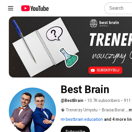
Best Brain
@BestBrain
•
10.7K subscribers
•
911 
🧠 Trenerzy Umysłu – Bracia Boral 
...
bestbrain.education
and 4 more li
Subscribe