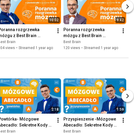
10:02
9:42
Poranna rozgrzewka 
Poranna rozgrzewka 
mózgu z Best Brain 
mózgu z Best Brain 
16.05.2025
19.05.2025
est Brain
Best Brain
104 views
•
Streamed 1 year ago
120 views
•
Streamed 1 year ago
2:18
1:59
Powtórka- Mózgowe 
Przyspieszenie -Mózgowe 
Abecadło: Sekretne Kody 
Abecadło: Sekretne Kody 
Umysłu [S1O6]
Umysłu [S1O7]
est Brain
Best Brain