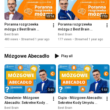
13:14
7:53
Poranna rozgrzewka 
Poranna rozgrzewka 
mózgu z Best Brain 
mózgu z Best Brain 
23.06.2025
16.06.2025
Best Brain
Best Brain
480 views
•
Streamed 1 year ago
177 views
•
Streamed 1 year ago
Mózgowe Abecadło
Play all
2:01
1:51
Chwalenie- Mózgowe 
Ciąża - Mózgowe Abecadło: 
Abecadło: Sekretne Kody 
Sekretne Kody Umysłu 
Umysłu [S1O1]
[S1O2]
Best Brain
Best Brain