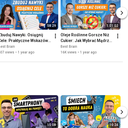
58:29
1:01:02
Zbuduj Nawyki. Osiągnij 
Oleje Roślinne Gorsze Niż 
Cele. Praktyczne Wskazówki 
Cukier: Jak Wybrać Mądrze? 
- rozmowa z Klaudią 
- rozmowa z Mateuszem 
est Brain
Best Brain
Euforią [S3O32]
Ostręgą [S3O31]
407 views
•
1 year ago
16K views
•
1 year ago
15:08
10:24