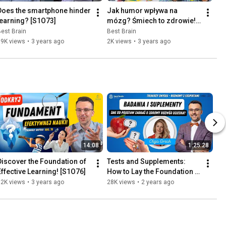
Does the smartphone hinder 
Jak humor wpływa na 
learning? [S1O73]
mózg? Śmiech to zdrowie! 
[S1O72]
est Brain
Best Brain
19K views
•
3 years ago
2K views
•
3 years ago
14:08
1:25:28
Discover the Foundation of 
Tests and Supplements: 
Effective Learning! [S1O76]
How to Lay the Foundation 
for a Child's Healthy 
32K views
•
3 years ago
28K views
•
2 years ago
Development - a 
conversati...