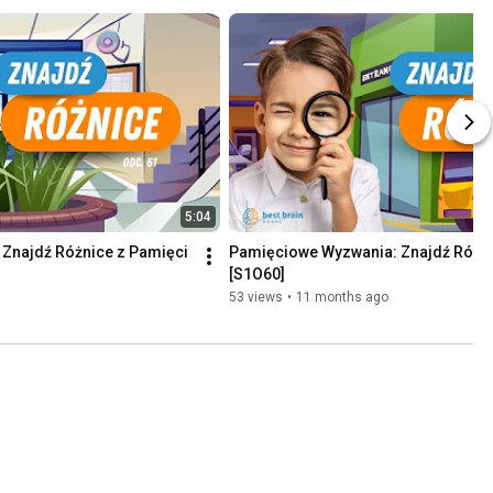
5:04
Znajdź Różnice z Pamięci 
Pamięciowe Wyzwania: Znajdź Różni
[S1O60]
53 views
•
11 months ago