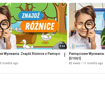
pamiętuje 80-cyfrową liczbę
ści umysłu, koncentracji
5:04
e Wyzwania: Znajdź Różnice z Pamięci 
Pamięciowe Wyzwania: 
[S1O61]
0 months ago
85 views
•
11 months ago