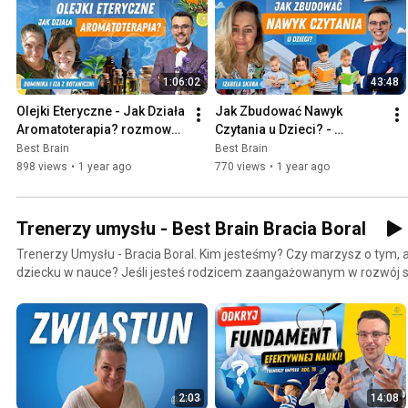
1:06:02
43:48
Olejki Eteryczne - Jak Działa 
Jak Zbudować Nawyk 
Aromatoterapia? rozmowa 
Czytania u Dzieci? - 
z Izą i Dominiką z 
rozmowa z Izabelą Skubą 
Best Brain
Best Brain
botaniczni.pl [S3O35]
[S3O34]
898 views
•
1 year ago
770 views
•
1 year ago
Trenerzy umysłu - Best Brain Bracia Boral
Trenerzy Umysłu - Bracia Boral. Kim jesteśmy? Czy marzysz o tym,
dziecku w nauce? Jeśli jesteś rodzicem zaangażowanym w rozwój s
odpowiedź brzmi “tak”. Od wielu lat pomagamy dzieciom i dorosłym 
Po sukcesach w Mistrzostwach Polski, pojechaliśmy jako pierwsi Pola
Świata Pamięci🏆, przywożąc stamtąd dwa medale i szóste miejsce
poprosił o zrobienie pierwszego w życiu szkolenia i zobaczyliśmy że
które daje nam Pan Bóg. Dzielić się naszą pasją i umiejętnościami tak
wiemy, że techniki efektywnej nauki i zapamiętywania wcale nie są 
2:03
14:08
Najważniejszy jest dobry trening. To, co nas dziś wyróżnia to dbałoś