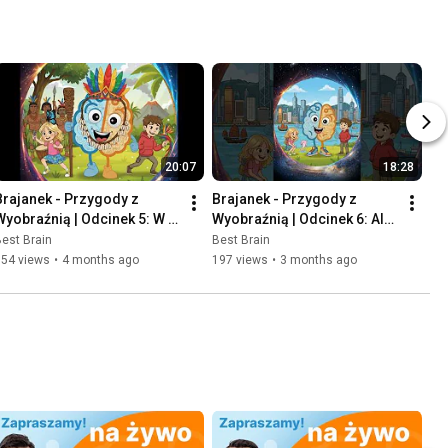
20:07
18:28
Brajanek - Przygody z 
Brajanek - Przygody z 
Wyobraźnią | Odcinek 5: W 
Wyobraźnią | Odcinek 6: Ale 
poszukiwaniu milionów 
schody!
est Brain
Best Brain
kolorów
154 views
•
4 months ago
197 views
•
3 months ago