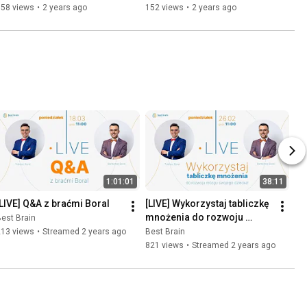
158 views
•
2 years ago
152 views
•
2 years ago
1:01:01
38:11
[LIVE] Q&A z braćmi Boral
[LIVE] Wykorzystaj tabliczkę 
mnożenia do rozwoju 
est Brain
mózgu swojego dziecka!
213 views
•
Streamed 2 years ago
Best Brain
821 views
•
Streamed 2 years ago