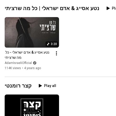
נטע אסייג & אדם ישראלי | כל מה שרציתי
Pl
3:20
נטע אסייג & אדם ישראלי - כל 
מה שרציתי
AdamIsraeliOfficial
114K views
•
4 years ago
קצר רומנטי
Play all