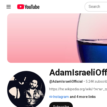
AdamIsraeliOff
@AdamIsraeliOfficial
•
5.24K subscri
Instagram
and 4 more links
Subscribe