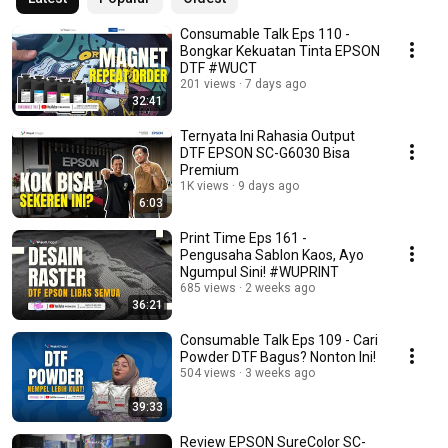
Consumable Talk Eps 110 -
Bongkar Kekuatan Tinta EPSON
DTF #WUCT
201 views
7 days ago
32:41
Ternyata Ini Rahasia Output
DTF EPSON SC-G6030 Bisa
Premium
1K views
9 days ago
6:03
Print Time Eps 161 -
Pengusaha Sablon Kaos, Ayo
Ngumpul Sini! #WUPRINT
685 views
2 weeks ago
36:21
Consumable Talk Eps 109 - Cari
Powder DTF Bagus? Nonton Ini!
504 views
3 weeks ago
39:33
Review EPSON SureColor SC-