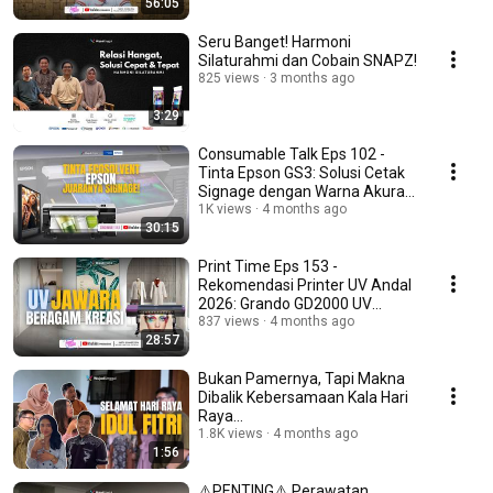
56:05
Seru Banget! Harmoni
Silaturahmi dan Cobain SNAPZ!
825 views
3 months ago
3:29
Consumable Talk Eps 102 -
Tinta Epson GS3: Solusi Cetak
Signage dengan Warna Akurat
#WUCT
1K views
4 months ago
30:15
Print Time Eps 153 -
Rekomendasi Printer UV Andal
2026: Grando GD2000 UV
#WUPRINT
837 views
4 months ago
28:57
Bukan Pamernya, Tapi Makna
Dibalik Kebersamaan Kala Hari
Raya…
1.8K views
4 months ago
1:56
⚠️PENTING⚠️ Perawatan