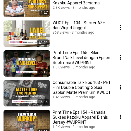
Kazoku Apparel Bersama
Wujud Unggul
2.3K views
3 months ago
4:27
WUCT Eps. 104 - Sticker A3+
dari Wujud Unggul
868 views
3 months ago
24:44
Print Time Eps 155 - Bikin
Brand Naik Level dengan Epson
Sublimasi #WUPRINT
1.5K views
3 months ago
35:18
Consumable Talk Eps 103 - PET
Film Double Coating: Solusi
Sablon Matte Premium #WUCT
1.4K views
3 months ago
35:36
Print Time Eps 154 - Rahasia
Sukses Kazoku Apparel Bisnis
Jersey #WUPRINT
1.9K views
3 months ago