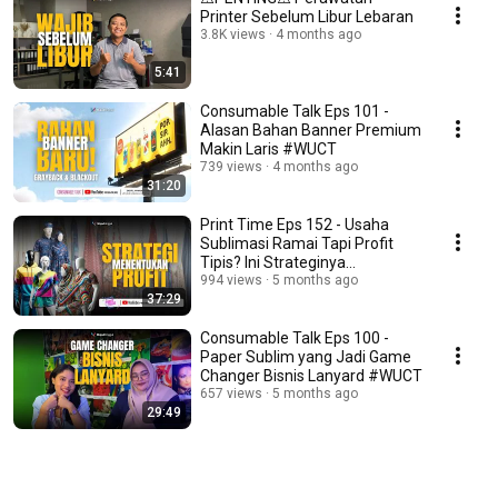
Printer Sebelum Libur Lebaran
3.8K views
4 months ago
5:41
Consumable Talk Eps 101 -
Alasan Bahan Banner Premium
Makin Laris #WUCT
739 views
4 months ago
31:20
Print Time Eps 152 - Usaha
Sublimasi Ramai Tapi Profit
Tipis? Ini Strateginya
#WUPRINT
994 views
5 months ago
37:29
Consumable Talk Eps 100 -
Paper Sublim yang Jadi Game
Changer Bisnis Lanyard #WUCT
657 views
5 months ago
29:49