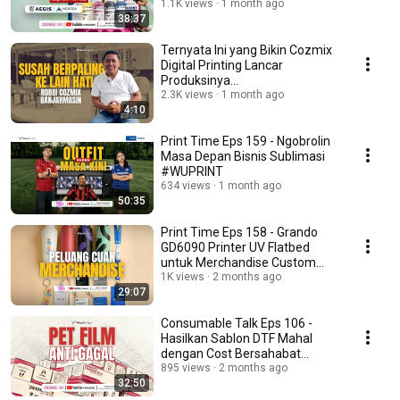
Nexora #WUCT
1.1K views
1 month ago
38:37
Ternyata Ini yang Bikin Cozmix
Digital Printing Lancar
Produksinya
#WUMatesBercerita
2.3K views
1 month ago
4:10
Print Time Eps 159 - Ngobrolin
Masa Depan Bisnis Sublimasi
#WUPRINT
634 views
1 month ago
50:35
Print Time Eps 158 - Grando
GD6090 Printer UV Flatbed
untuk Merchandise Custom
#WUPRINT
1K views
2 months ago
29:07
Consumable Talk Eps 106 -
Hasilkan Sablon DTF Mahal
dengan Cost Bersahabat
#WUCT
895 views
2 months ago
32:50