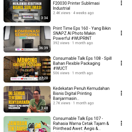
F20030 Printer Sublimasi
Industrial
2.4K views
4 weeks ago
3:34
Print Time Eps 160 - Yang Bikin
SNAPZ AI Photo Makin
Powerful #WUPRINT
392 views
1 month ago
36:39
Consumable Talk Eps 108 - Spill
Bahan Flexible Packaging
#WUCT
506 views
1 month ago
27:20
Kedekatan Penuh Kemudahan
Bisnis Digital Printing
Banjarmasin
#WUMatesBercerita
2.7K views
1 month ago
3:48
Consumable Talk Eps 107 -
Rahasia Warna Cetak Tajam &
Printhead Awet: Aegis &