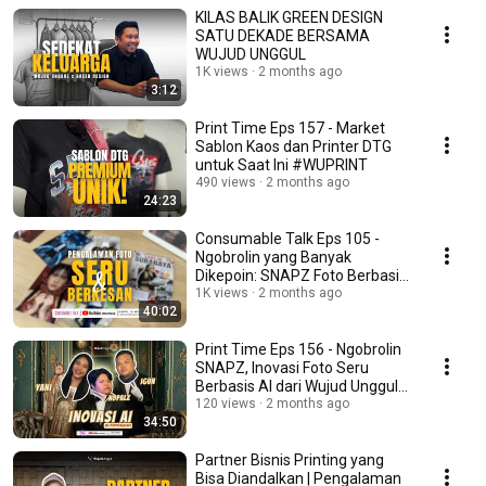
KILAS BALIK GREEN DESIGN
SATU DEKADE BERSAMA
WUJUD UNGGUL
1K views
2 months ago
3:12
Print Time Eps 157 - Market
Sablon Kaos dan Printer DTG
untuk Saat Ini #WUPRINT
490 views
2 months ago
24:23
Consumable Talk Eps 105 -
Ngobrolin yang Banyak
Dikepoin: SNAPZ Foto Berbasis
AI #WUCT
1K views
2 months ago
40:02
Print Time Eps 156 - Ngobrolin
SNAPZ, Inovasi Foto Seru
Berbasis AI dari Wujud Unggul
#WUPRINT
120 views
2 months ago
34:50
Partner Bisnis Printing yang
Bisa Diandalkan | Pengalaman