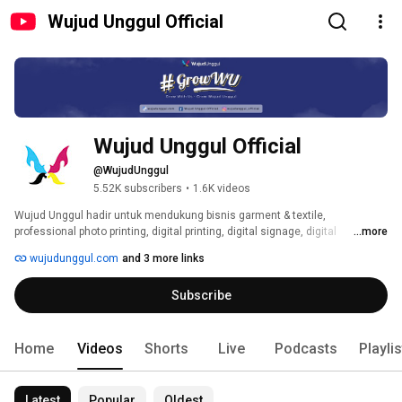
Wujud Unggul Official
Wujud Unggul Official
@WujudUnggul
5.52K subscribers
•
1.6K videos
Wujud Unggul hadir untuk mendukung bisnis garment & textile, 
professional photo printing, digital printing, digital signage, digital 
...more
consumable serta cutting solutions. Tumbuh dan kembangkan bisnismu 
wujudunggul.com
and 3 more links
bersama kami. WUMates juga bisa konsultasi tentang mesin dan 
consumable pada product specialist Wujud Unggul. 
Subscribe
Home
Videos
Shorts
Live
Podcasts
Playli
Latest
Popular
Oldest