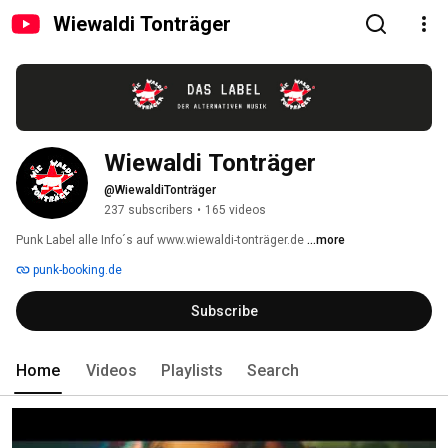
Wiewaldi Tonträger
Wiewaldi Tonträger
@WiewaldiTonträger
237 subscribers
•
165 videos
Punk Label alle Info´s auf www.wiewaldi-tonträger.de 
...more
punk-booking.de
Subscribe
Home
Videos
Playlists
Search