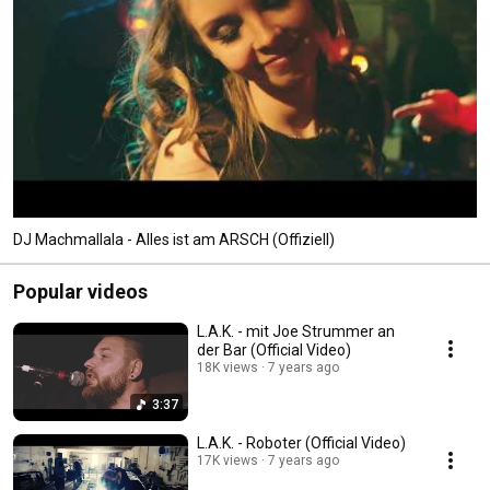
DJ Machmallala - Alles ist am ARSCH (Offiziell)
Popular videos
L.A.K. - mit Joe Strummer an
der Bar (Official Video)
18K views
7 years ago
3:37
L.A.K. - Roboter (Official Video)
17K views
7 years ago