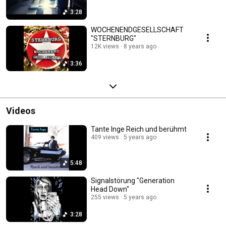
3:28
WOCHENENDGESELLSCHAFT
"STERNBURG"
12K views
8 years ago
3:36
Videos
Tante Inge Reich und berühmt
409 views
5 years ago
5:48
Signalstörung "Generation
Head Down"
255 views
5 years ago
3:28