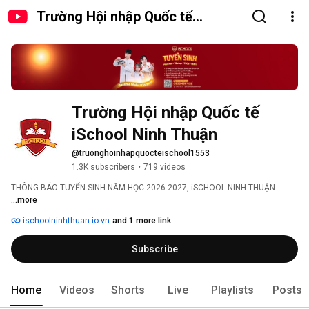
Trường Hội nhập Quốc tế
iSchool Ninh Thuận
Trường Hội nhập Quốc tế 
iSchool Ninh Thuận
@truonghoinhapquocteischool1553
1.3K subscribers
•
719 videos
THÔNG BÁO TUYỂN SINH NĂM HỌC 2026-2027, iSCHOOL NINH THUẬN 
...more
ischoolninhthuan.io.vn
and 1 more link
Subscribe
Home
Videos
Shorts
Live
Playlists
Posts