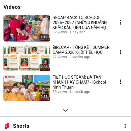
Videos
RECAP BACK TO SCHOOL
2026–2027 | NHỮNG KHOẢNH
KHẮC ĐẦU TIÊN CỦA NĂM HỌC
MỚI
32 views
1 day ago
1:19
🎬RECAP - TỔNG KẾT SUMMER
CAMP 2026 KHỐI TIỂU HỌC
27 views
3 weeks ago
2:38
TIẾT HỌC STEAM: ĐÁ TAN
NHANH HAY CHẬM? - iSchool
Ninh Thuận
39 views
1 month ago
0:58
Shorts