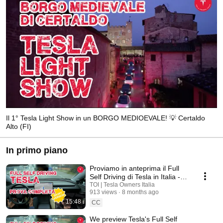
Il 1° Tesla Light Show in un BORGO MEDIOEVALE! 💡 Certaldo
Alto (FI)
In primo piano
Proviamo in anteprima il Full
Self Driving di Tesla in Italia -
Versione Short
TOI | Tesla Owners Italia
913 views
8 months ago
15:48
CC
We preview Tesla's Full Self