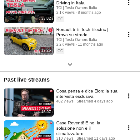
Driving in Italy.
TOI | Tesla Owners Italia
2.1K views
8 months ago
33:02
CC
Renault 5 E-Tech Electric |
Prova su strada
TOI | Tesla Owners Italia
2.2K views
11 months ago
12:26
CC
Past live streams
Cosa pensa e dice Elon: la sua
intervista esclusiva
402 views
Streamed 4 days ago
45:07
Case Roventi! E no, la
soluzione non è il
climatizzatore
310 views
Streamed 11 days ago