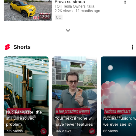
Prova su strada
TOI | Tesla Owners Italia
2.2K views
11 months ago
12:26
CC
Shorts
Nuclear waste: the 
still unresolved 
Your next iPhone will 
Nuclear fusion: wil
problem
have fewer features
we ever see it?
739 views
346 views
86 views