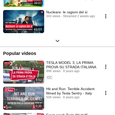
39:07
Nucleare: le ragioni del sì
343 views
Streamed 2 weeks ago
41:03
Popular videos
TESLA MODEL 3, LA PRIMA
PROVA SU STRADA ITALIANA
89K views
8 years ago
CC
9:52
Hit and Run: Terrible Accident
filmed by Tesla Sentry - Italy
50K views
6 years ago
0:35
Front crash Tesla ModelS