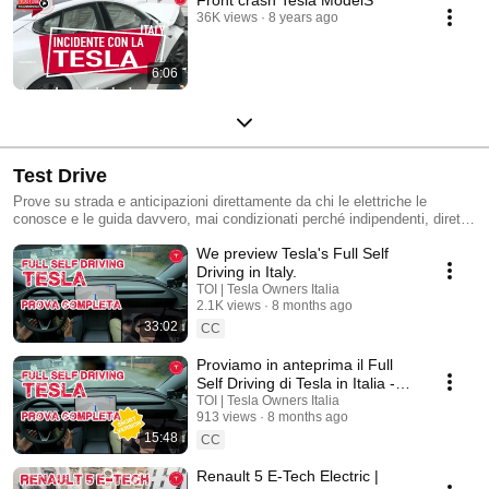
36K views
8 years ago
6:06
Test Drive
Prove su strada e anticipazioni direttamente da chi le elettriche le
conosce e le guida davvero, mai condizionati perché indipendenti, diretti
e alla guida della elettrica per eccellenza: i Tesla Owners.
We preview Tesla's Full Self
Driving in Italy.
TOI | Tesla Owners Italia
2.1K views
8 months ago
33:02
CC
Proviamo in anteprima il Full
Self Driving di Tesla in Italia -
Versione Short
TOI | Tesla Owners Italia
913 views
8 months ago
15:48
CC
Renault 5 E-Tech Electric |