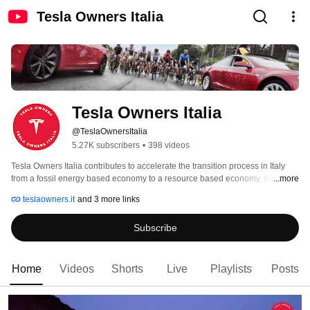
Tesla Owners Italia
Tesla Owners Italia
@TeslaOwnersItalia
5.27K subscribers
•
398 videos
Tesla Owners Italia contributes to accelerate the transition process in Italy 
from a fossil energy based economy to a resource based economy, then on 
...more
the production of renewable energy. 
teslaowners.it
and 3 more links
Subscribe
Home
Videos
Shorts
Live
Playlists
Posts