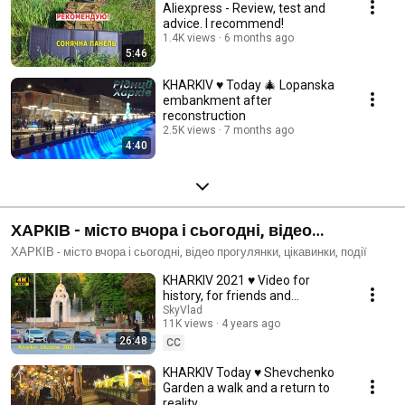
Aliexpress - Review, test and
advice. I recommend!
1.4K views
6 months ago
5:46
KHARKIV ♥ Today 🎄 Lopanska
embankment after
reconstruction
2.5K views
7 months ago
4:40
ХАРКІВ - місто вчора і сьогодні, відео
прогулянки
ХАРКІВ - місто вчора і сьогодні, відео прогулянки, цікавинки, події
KHARKIV 2021 ♥ Video for
history, for friends and
everyone who is interested in
SkyVlad
11K views
4 years ago
the city. 4K video
26:48
CC
KHARKIV Today ♥ Shevchenko
Garden a walk and a return to
reality