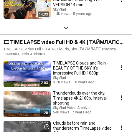
VERSION 14 min
SkyVlad
1.4K views
5 years ago
14:33
🎞 TIME LAPSE video Full HD & 4K | ТАЙМЛАПС
природа, небо, облака
TIME LAPSE video Full HD & 4K Clouds, Sky | ТАЙМЛАПС красота
природы, небо и облака
TIMELAPSE Clouds and Rain -
BEAUTY OF THE SKY it's
impressive FullHD 1080p
SkyVlad
3.7K views
10 years ago
2:03
Thunderclouds over the city.
Timelapse 4K 2160p. Interval
shooting
SkyVlad Video Archive
540 views
7 years ago
1:28
Сlouds before rain and
thunderstorm TimeLapse video