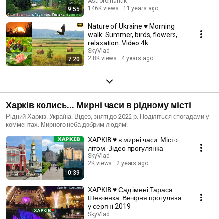
Astroromantik
146K views
11 years ago
9:55
Nature of Ukraine ♥ Morning
walk. Summer, birds, flowers,
relaxation. Video 4k
SkyVlad
2.8K views
4 years ago
7:20
Харків колись... Мирні часи в рідному місті
Рідний Харків. Україна. Відео, зняті до 2022 р. Поділіться спогадами у
комментах. Мирного неба добрим людям!
ХАРКІВ ♥ в мирні часи. Місто
літом. Відео прогулянка
SkyVlad
2K views
2 years ago
10:39
ХАРКІВ ♥ Сад імені Тараса
Шевченка. Вечірня прогуляна
у серпні 2019
SkyVlad