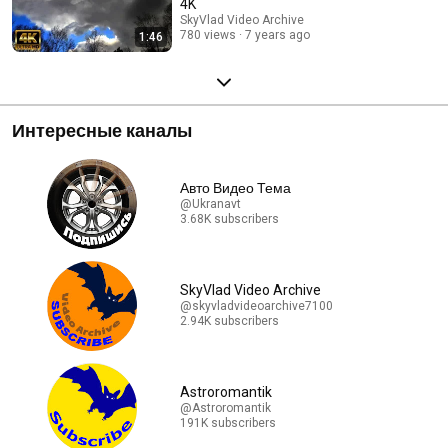
4K
SkyVlad Video Archive
780 views
7 years ago
1:46
Интересные каналы
Авто Видео Тема
@Ukranavt
3.68K subscribers
SkyVlad Video Archive
@skyvladvideoarchive7100
2.94K subscribers
Astroromantik
@Astroromantik
191K subscribers