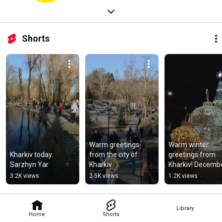
Shorts
Warm greetings 
Warm winter 
Kharkiv today. 
from the city of 
greetings from 
Sarzhyn Yar
Kharkiv
Kharkiv! Decembe
2025 #kharkiv
3.2K views
2.5K views
1.2K views
Library
Home
Shorts