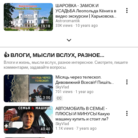
ШАРОВКА - ЗАМОК И
УСАДЬБА Леопольда Кёнига в
видео экскурсии | Харьковская
область
Astroromantik
33K views
10 years ago
19:18
👍 ВЛОГИ, МЫСЛИ ВСЛУХ, РАЗНОЕ
ИНТЕРЕСНОЕ
Влоги и жизнь, мысли вслух, разное интересное. Смотрите, пишите
комментарии, задавайте вопросы.
Місяць через телескоп.
Дивовижний Всесвіт! Пишіть
питання астроному
SkyVlad
701 views
1 year ago
3:00
CC
АВТОМОБИЛЬ В СЕМЬЕ -
ПЛЮСЫ И МИНУСЫ Какую
машину купить и стоит ли?
SkyVlad
1.1K views
7 years ago
40:40