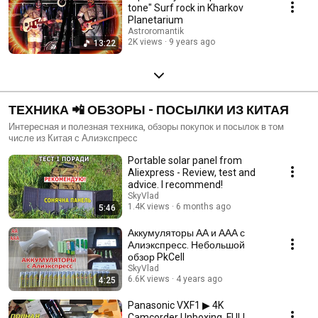
tone" Surf rock in Kharkov
Planetarium
Astroromantik
2K views
9 years ago
13:22
ТЕХНИКА 📲 ОБЗОРЫ - ПОСЫЛКИ ИЗ КИТАЯ
Интересная и полезная техника, обзоры покупок и посылок в том
числе из Китая с Алиэкспресс
Portable solar panel from
Aliexpress - Review, test and
advice. I recommend!
SkyVlad
1.4K views
6 months ago
5:46
Аккумуляторы АА и ААА с
Алиэкспресс. Небольшой
обзор PkCell
SkyVlad
6.6K views
4 years ago
4:25
Panasonic VXF1 ▶ 4K
Camcorder Unboxing. FULL