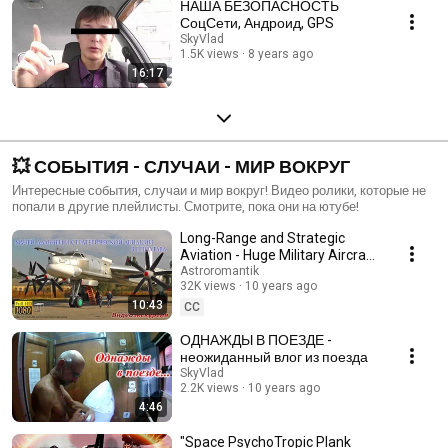
НАША БЕЗОПАСНОСТЬ
СоцСети, Андроид, GPS
SkyVlad
1.5K views
8 years ago
16:17
💥 СОБЫТИЯ - СЛУЧАИ - МИР ВОКРУГ
Интересные события, случаи и мир вокруг! Видео ролики, которые не
попали в другие плейлисты. Смотрите, пока они на ютубе!
Long-Range and Strategic
Aviation - Huge Military Aircraft!
Museum in the city of Poltava
Astroromantik
32K views
10 years ago
(Ukraine)
10:43
CC
ОДНАЖДЫ В ПОЕЗДЕ -
неожиданный влог из поезда
SkyVlad
2.2K views
10 years ago
4:46
"Space PsychoTropic Plank