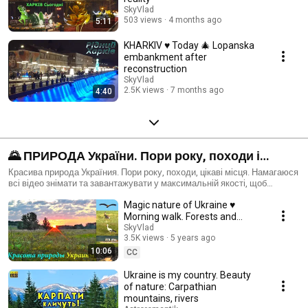
SkyVlad
503 views
4 months ago
5:11
KHARKIV ♥ Today 🎄 Lopanska
embankment after
reconstruction
SkyVlad
2.5K views
7 months ago
4:40
🌄 ПРИРОДА України. Пори року, походи і
мандрівки
Красива природа Україния. Пори року, походи, цікаві місця. Намагаюся
всі відео знімати та завантажувати у максимальній якості, щоб
передати красу природи! При перегляді не забувайте розгорнути відео
Magic nature of Ukraine ♥
на весь екран і вибрати "Високу якість зображення"
Morning walk. Forests and
fields. subtitle translation
SkyVlad
3.5K views
5 years ago
10:06
CC
Ukraine is my country. Beauty
of nature: Carpathian
mountains, rivers