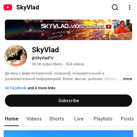
SkyVlad
SkyVlad
@SkyVladTV
38.9K subscribers
•
554 videos
Делюсь с вами интересной, полезной, познавательной и 
развлекательной информацией. Влоги, мысли, рыбалка, обзоры, 
...more
путешествия... Видео снимаю в FullHD50fps и 4К. 
Facebook
and 4 more links
Subscribe
Home
Videos
Shorts
Live
Playlists
Posts