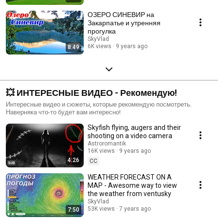
ОЗЕРО СИНЕВИР на
Закарпатье и утренняя
прогулка
SkyVlad
6K views
9 years ago
8:49
💥 ИНТЕРЕСНЫЕ ВИДЕО - Рекомендую!
Интересные видео и сюжеты, которые рекомендую посмотреть.
Наверняка что-то будет вам интересно!
Skyfish flying, augers and their
shooting on a video camera
Astroromantik
16K views
9 years ago
4:26
CC
WEATHER FORECAST ON A
MAP - Awesome way to view
the weather from ventusky
SkyVlad
53K views
7 years ago
7:50