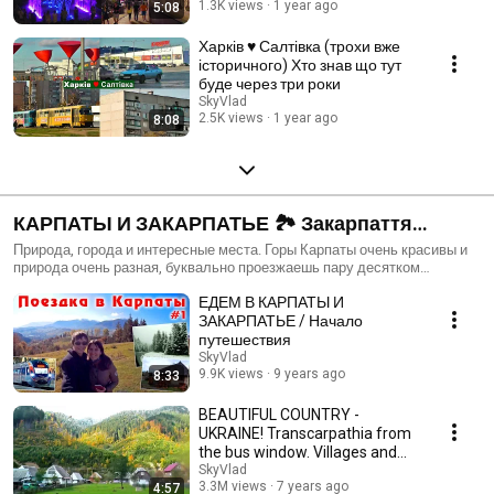
1.3K views
1 year ago
5:08
Харків ♥ Салтівка (трохи вже
історичного) Хто знав що тут
буде через три роки
SkyVlad
2.5K views
1 year ago
8:08
КАРПАТЫ И ЗАКАРПАТЬЕ 🏞️ Закарпаття
Західна Україна
Природа, города и интересные места. Горы Карпаты очень красивы и
природа очень разная, буквально проезжаешь пару десятком
километров и уже другая растительность и горы...
ЕДЕМ В КАРПАТЫ И
ЗАКАРПАТЬЕ / Начало
путешествия
SkyVlad
9.9K views
9 years ago
8:33
BEAUTIFUL COUNTRY -
UKRAINE! Transcarpathia from
the bus window. Villages and
mountains, beauty!
SkyVlad
3.3M views
7 years ago
4:57