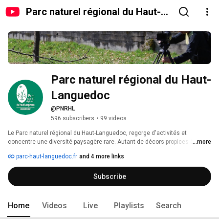
Parc naturel régional du Haut-
Languedoc
Parc naturel régional du Haut-
Languedoc
@PNRHL
596 subscribers
•
99 videos
Le Parc naturel régional du Haut-Languedoc, regorge d'activités et 
concentre une diversité paysagère rare. Autant de décors propices à 
...more
l'épanouissement d'une flore et d'une faune exceptionnelle, que vous 
parc-haut-languedoc.fr
and 4 more links
pourrez explorer lors de nombreuses activités de pleine nature. 
Subscribe
Home
Videos
Live
Playlists
Search