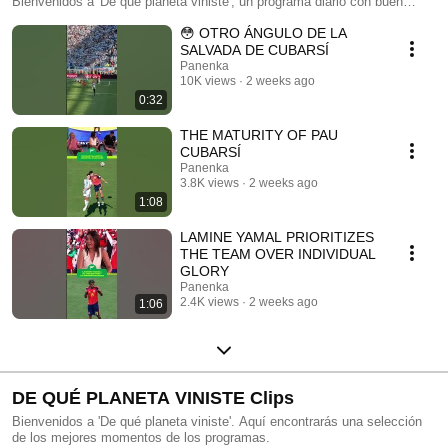
Bienvenidos a 'De qué planeta viniste', un programa diario con buen
toque y mirada crítica sobre la Copa del Mundo 2026
😳 OTRO ÁNGULO DE LA
SALVADA DE CUBARSÍ
Panenka
10K views
2 weeks ago
0:32
THE MATURITY OF PAU
CUBARSÍ
Panenka
3.8K views
2 weeks ago
1:08
LAMINE YAMAL PRIORITIZES
THE TEAM OVER INDIVIDUAL
GLORY
Panenka
2.4K views
2 weeks ago
1:06
DE QUÉ PLANETA VINISTE Clips
Bienvenidos a 'De qué planeta viniste'. Aquí encontrarás una selección
de los mejores momentos de los programas.