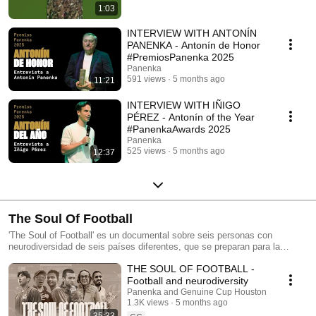
1:03
INTERVIEW WITH ANTONÍN
PANENKA - Antonín de Honor
#PremiosPanenka 2025
Panenka
591 views
5 months ago
11:21
INTERVIEW WITH IÑIGO
PÉREZ - Antonín of the Year
#PanenkaAwards 2025
Panenka
525 views
5 months ago
12:37
The Soul Of Football
'The Soul of Football' es un documental sobre seis personas con
neurodiversidad de seis países diferentes, que se preparan para la
segunda edición de la Genuine Cup Houston , un torneo de fútbol
THE SOUL OF FOOTBALL -
disputado en Houston que reúne a 38 equipos de más de 22 países,
compuestos por deportistas con discapacidad intelectual. Este
Football and neurodiversity
documental se centra específicamente en Boca Juniors, Athletic Club,
Panenka and Genuine Cup Houston
Inter Miami CF, Manchester United, FC Seoul y la selección nacional de
1.3K views
5 months ago
Bangladés. A través de seis historias, exploramos los mayores desafíos