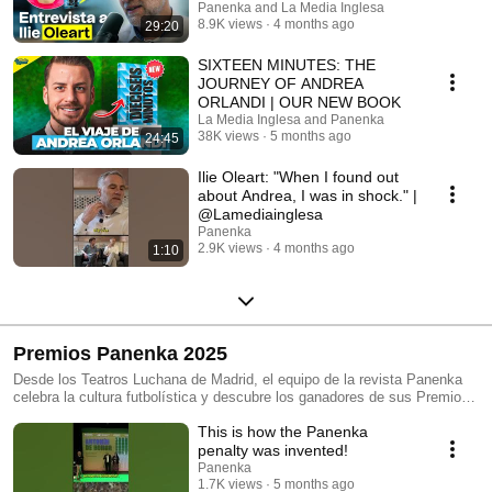
con él a los lugares donde intentó triunfar, conoce sus traumas y se
Panenka and La Media Inglesa
reúne con sus compañeros y familiares. Hasta que toman forma estas
8.9K views
4 months ago
29:20
páginas. El viaje de alguien que, entre otras peripecias, se sentó en un
vestuario con Ronaldinho, alucinó con las locuras de Piterman, formó
SIXTEEN MINUTES: THE
parte del ‘Spanish Swansea’, brilló en el Brighton, tuvo que huir de sus
JOURNEY OF ANDREA
propios aficionados en Chipre o recorrió la India. Un retrato sincero,
ORLANDI | OUR NEW BOOK
emotivo, duro… y divertido. Porque no hay golpe del destino que el
La Media Inglesa and Panenka
humor no pueda regatear. Puedes conseguir el libro aquí:
38K views
5 months ago
24:45
https://tienda.panenka.org/es/16minutos
Ilie Oleart: "When I found out
about Andrea, I was in shock." |
@Lamediainglesa
Panenka
2.9K views
4 months ago
1:10
Premios Panenka 2025
Desde los Teatros Luchana de Madrid, el equipo de la revista Panenka
celebra la cultura futbolística y descubre los ganadores de sus Premios
2025: Antonin del Año, Antonin de Honor, Antonin Especial, Documental
This is how the Panenka
del Año, Pieza periodística del Año y Libro del Año. Además, también da
a conocer los ganadores de las menciones a Afición, Post, Gesto,
penalty was invented!
Fotografía, Gol amateur en España y Fail del Año, votadas por el
Panenka
público.
1.7K views
5 months ago