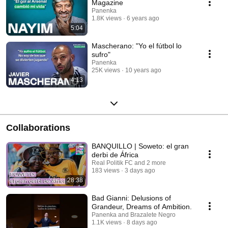
Magazine
Panenka
1.8K views
6 years ago
5:04
Mascherano: "Yo el fútbol lo
sufro"
Panenka
25K views
10 years ago
4:13
Collaborations
BANQUILLO | Soweto: el gran
derbi de África
Real Politik FC and 2 more
183 views
3 days ago
28:38
Bad Gianni: Delusions of
Grandeur, Dreams of Ambition.
Panenka and Brazalete Negro
1.1K views
8 days ago