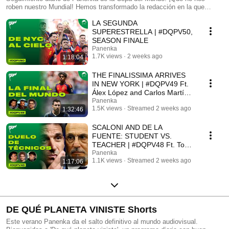
roben nuestro Mundial! Hemos transformado la redacción en la que
editamos nuestra revista y nuestros libros de cultura futbolística para
LA SEGUNDA
que a partir también cuente con un set audiovisual. Y os preguntaréis:
¿qué pintan las cámaras, los micros, los neones, los cables y las
SUPERESTRELLA | #DQPV50,
pantallas en un lugar donde llevamos 15 años confeccionando productos
SEASON FINALE
periodísticos de papel? La respuesta tiene nombre y apellido: De qué
Panenka
planeta viniste. O, para los amigos, DQPV. Un programa diario dedicado
1.7K views
2 weeks ago
1:18:04
al Mundial que emitiremos durante 50 días seguidos, desde el 1 de junio
hasta el 20 de julio. Podrá seguirse en directo cada tarde a partir de las
THE FINALISSIMA ARRIVES
16h (hora peninsular española) en nuestros canales de YouTube y X, y
IN NEW YORK | #DQPV49 Ft.
más tarde también lo encontraréis en nuestras cuentas de Spotify, Ivoox
Álex López and Carlos Martín
y Apple Podcast (17:30).
Río
Panenka
1.5K views
Streamed 2 weeks ago
1:32:46
SCALONI AND DE LA
FUENTE: STUDENT VS.
TEACHER | #DQPV48 Ft. Toni
Padilla and Pello López
Panenka
1.1K views
Streamed 2 weeks ago
1:17:06
DE QUÉ PLANETA VINISTE Shorts
Este verano Panenka da el salto definitivo al mundo audiovisual.