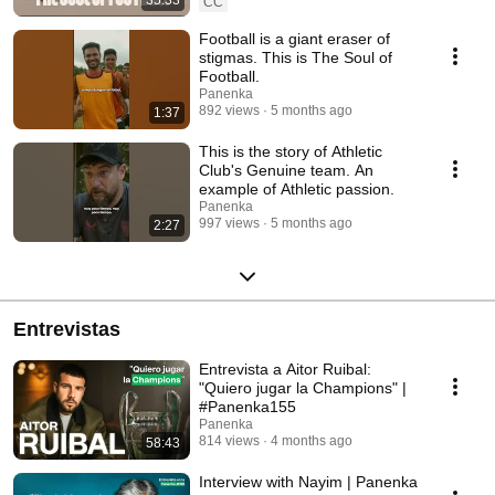
35:33
CC
que enfrentan las personas con neurodiversidad y cómo el fútbol puede
ser una herramienta de apoyo para estas comunidades. El documental
Football is a giant eraser of
cuenta con la participación de Huda Zoghbi, la reconocida profesora del
stigmas. This is The Soul of
Baylor College of Medicine, y Linda Mastandrea, directora sénior de
Football.
Accesibilidad y Protección de la Copa Mundial de la FIFA 2026.
Panenka
892 views
5 months ago
1:37
This is the story of Athletic
Club's Genuine team. An
example of Athletic passion.
Panenka
997 views
5 months ago
2:27
Entrevistas
Entrevista a Aitor Ruibal:
"Quiero jugar la Champions" |
#Panenka155
Panenka
814 views
4 months ago
58:43
Interview with Nayim | Panenka