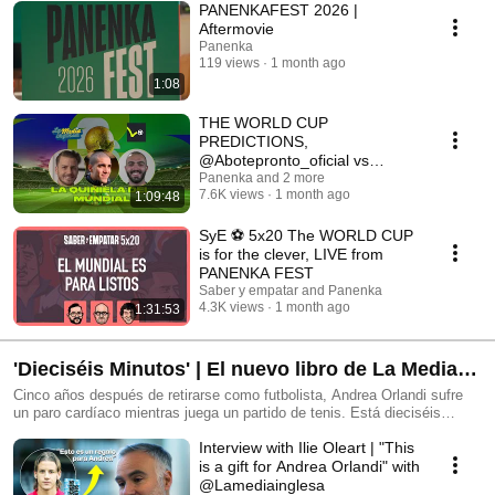
PANENKAFEST 2026 |
Aftermovie
Panenka
119 views
1 month ago
1:08
THE WORLD CUP
PREDICTIONS,
@Abotepronto_oficial vs
@Lamediainglesa | ft. Oriol
Panenka and 2 more
7.6K views
1 month ago
1:09:48
Romeu and A. Orlandi
SyE ⚽ 5x20 The WORLD CUP
is for the clever, LIVE from
PANENKA FEST
Saber y empatar and Panenka
4.3K views
1 month ago
1:31:53
'Dieciséis Minutos' | El nuevo libro de La Media
Inglesa
Cinco años después de retirarse como futbolista, Andrea Orlandi sufre
un paro cardíaco mientras juega un partido de tenis. Está dieciséis
minutos sin pulso. Un grave episodio que supone un antes y un después
Interview with Ilie Oleart | "This
en su vida. Y que lleva a Ilie Oleart, fundador de La Media Inglesa, a
hacerle una proposición: quiere reconstruir su trepidante y atípica carrera
is a gift for Andrea Orlandi" with
en un libro. Para ello, el autor charla durante meses con Andrea, regresa
@Lamediainglesa