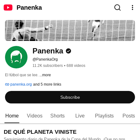
Panenka
Panenka
@PanenkaOrg
11.2K subscribers
•
688 videos
El fútbol que se lee. 
...more
panenka.org
and 5 more links
Subscribe
Home
Videos
Shorts
Live
Playlists
Posts
DE QUÉ PLANETA VINISTE
Seguimiento diario de Panenka de la Copa del Mundo. ¡Que no nos