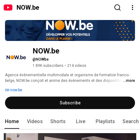
NOW.be
NOW.be
@NOWbe
1.89K subscribers
•
214 videos
Agence événementielle multimodale et organisme de formation franco-
belge, NOW.be conçoit et anime des événements et des dispositifs de 
...more
sensibilisation, de communication et de formation sur tous les sujets, qui 
now.be
mixent toutes les modalités et formes d’apprentissages multimodales. 
Subscribe
Home
Videos
Shorts
Live
Playlists
Search