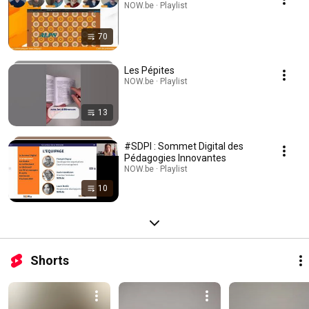
NOW.be · Playlist
70
Les Pépites
NOW.be · Playlist
13
#SDPI : Sommet Digital des
Pédagogies Innovantes
NOW.be · Playlist
10
Shorts