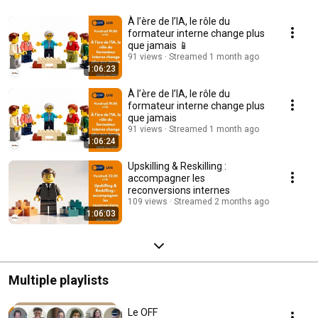
À l’ère de l’IA, le rôle du
formateur interne change plus
que jamais 📱
91 views
Streamed 1 month ago
1:06:23
À l’ère de l’IA, le rôle du
formateur interne change plus
que jamais
91 views
Streamed 1 month ago
1:06:24
Upskilling & Reskilling :
accompagner les
reconversions internes
109 views
Streamed 2 months ago
1:06:03
Multiple playlists
Le OFF