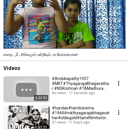
கதை _2 , சிங்கமும் பன்றியும். பா.மோகனபாலா
Videos
#Ambikapathy1937
#MKT#ThyagarajaBhagavatha
r #NSKrishnan #TAMadhuram
#MRSanthanalakshmi
No views
17 seconds ago
2:22:52
#EllisRDungan
#haridas#tamilcinema
#1944#mkthyagarajabhagavat
har#oldisgold#tamilfilmhistory
#goldenageoftamilcinema
57 views
11 hours ago
1:57:22