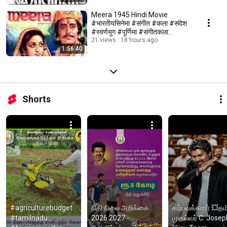
Meera 1945 Hindi Movie
#भारतीयसिनेमा #संगीत #कला #संदेश
#स्वर्णयुग #पूर्णिमा #संगीतकला
#meeramovie
21 views
18 hours ago
1:56:40
Shorts
#agriculturebudget 
நிதி நிலை அறிக்கை 
சம்பவக்காரர் 💥தம
#tamilnadu 
2026 2027 - 
முதல்வர் C. Joseph