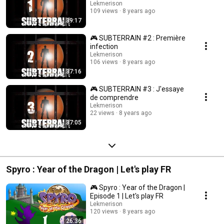
Lekmerison
109 views
8 years ago
39:17
🎮 SUBTERRAIN #2 : Première
infection
Lekmerison
106 views
8 years ago
37:16
🎮 SUBTERRAIN #3 : J'essaye
de comprendre
Lekmerison
22 views
8 years ago
37:05
Spyro : Year of the Dragon | Let's play FR
🎮 Spyro : Year of the Dragon |
Episode 1 | Let's play FR
Lekmerison
120 views
8 years ago
26:36