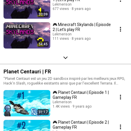
Lekmerison
677 views
8 years ago
33:09
🎮 Minecraft Skylands | Episode
2 | Let's play FR
Lekmerison
111 views
8 years ago
34:45
Planet Centauri | FR
"Planet Centauri est un jeu 2D sandbox inspiré par les meilleurs jeux RPG,
Hack'n Slash, roguelike existants ainsi que par l'excellent Terraria. Il
contient de nombreuses features : Des filtres pour les daltoniens, la
🎮 Planet Centauri | Episode 1 |
création de sorts personnalisés (à la manière de Morrowind), du
multijoueur, de la capture de monstres afin de les apprivoiser, des succès
Gameplay FR
ayant un véritable impact dans le jeu, de l'agriculture, de la cuisine, de la
Lekmerison
pêche, du crafting, de la construction, de la gestion de village, donner du
1.4K views
9 years ago
travail aux PNJs, un système d'électricité révolutionnaire, construire et
31:17
personnaliser le comportement de robots, ainsi que beaucoup de mini-
jeux et de mods/jeux créés par des tiers" Source : http://planetcentauri-
🎮 Planet Centauri | Episode 2 |
fr.gamepedia.com/Planet_Centauri_Wiki
Gameplay FR