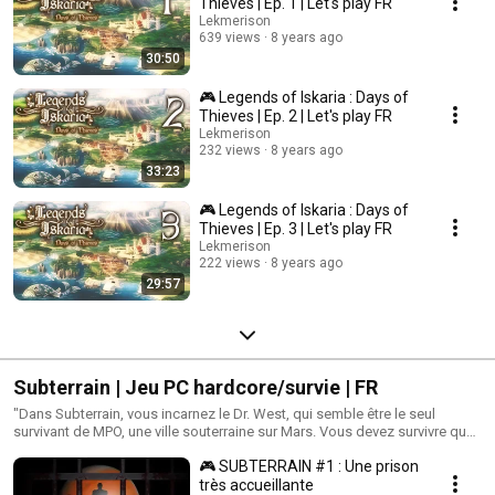
CARACTÉRISTIQUES - Dialogues à choix multiples pouvant avoir une
Thieves | Ep. 1 | Let's play FR
réelle incidence sur le jeu. - Ton riche, parfois drôle et léger, parfois
Lekmerison
sombre ou poétique. - Plusieurs moyens de finir le jeu, ainsi que plusieurs
639 views
8 years ago
moyens de perdre ! - Nombreux secrets à découvrir.
30:50
🎮 Legends of Iskaria : Days of
Thieves | Ep. 2 | Let's play FR
Lekmerison
232 views
8 years ago
33:23
🎮 Legends of Iskaria : Days of
Thieves | Ep. 3 | Let's play FR
Lekmerison
222 views
8 years ago
29:57
Subterrain | Jeu PC hardcore/survie | FR
"Dans Subterrain, vous incarnez le Dr. West, qui semble être le seul
survivant de MPO, une ville souterraine sur Mars. Vous devez survivre quoi
qu'il en coûte : abattre vos ennemis, combattre la faim et la soif, soigner
🎮 SUBTERRAIN #1 : Une prison
vos blessures, et récolter des ressources dans une lutte constante pour
survivre a la catastrophe qui a frappé Mars."
très accueillante