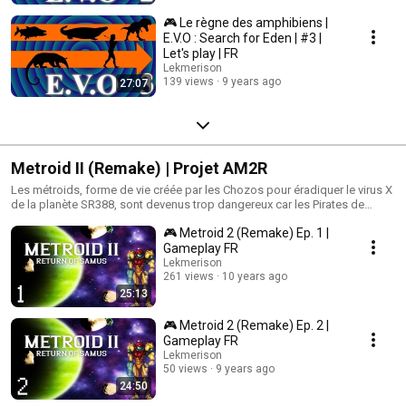
🎮 Le règne des amphibiens |
E.V.O : Search for Eden | #3 |
Let's play | FR
Lekmerison
139 views
9 years ago
27:07
Metroid II (Remake) | Projet AM2R
Les métroids, forme de vie créée par les Chozos pour éradiquer le virus X
de la planète SR388, sont devenus trop dangereux car les Pirates de
l'Espace veulent s'en servir pour prendre le contrôle de l'univers. Samus
🎮 Metroid 2 (Remake) Ep. 1 |
Aran, une chasseuse de prime, est choisie pour éradiquer les métroids
directement à la source, sur la planète SR388.
Gameplay FR
Lekmerison
261 views
10 years ago
25:13
🎮 Metroid 2 (Remake) Ep. 2 |
Gameplay FR
Lekmerison
50 views
9 years ago
24:50