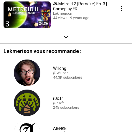
🎮 Metroid 2 (Remake) Ep. 3 |
Gameplay FR
Lekmerison
44 views
9 years ago
24:36
Lekmerison vous recommande :
Willong
@Willong
44.3K subscribers
r0x.fr
@r0xfr
245 subscribers
AIENKEI