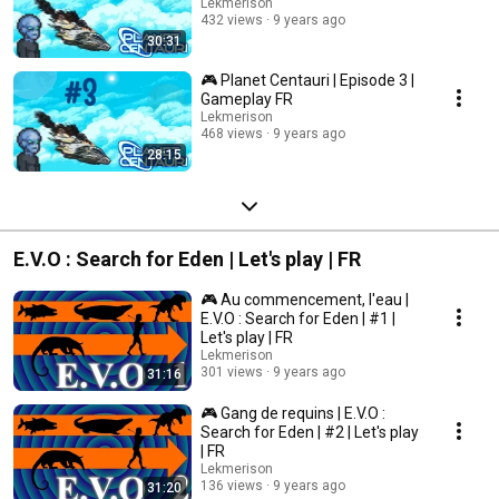
Lekmerison
432 views
9 years ago
30:31
🎮 Planet Centauri | Episode 3 |
Gameplay FR
Lekmerison
468 views
9 years ago
28:15
E.V.O : Search for Eden | Let's play | FR
🎮 Au commencement, l'eau |
E.V.O : Search for Eden | #1 |
Let's play | FR
Lekmerison
301 views
9 years ago
31:16
🎮 Gang de requins | E.V.O :
Search for Eden | #2 | Let's play
| FR
Lekmerison
136 views
9 years ago
31:20