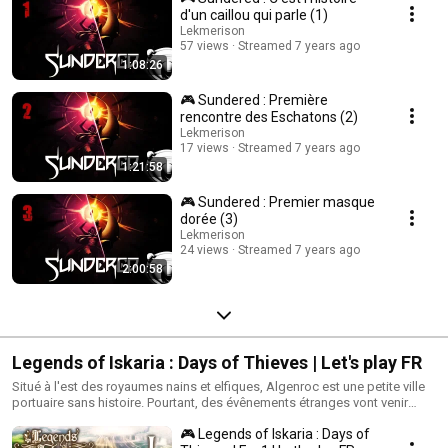
d'un caillou qui parle (1)
Lekmerison
57 views
Streamed 7 years ago
1:08:26
🎮 Sundered : Première
rencontre des Eschatons (2)
Lekmerison
17 views
Streamed 7 years ago
1:21:58
🎮 Sundered : Premier masque
dorée (3)
Lekmerison
24 views
Streamed 7 years ago
2:00:58
Legends of Iskaria : Days of Thieves | Let's play FR
Situé à l'est des royaumes nains et elfiques, Algenroc est une petite ville
portuaire sans histoire. Pourtant, des évênements étranges vont venir
perturber la quiétude de ses habitants. Arlando, un tonnelier presque à la
🎮 Legends of Iskaria : Days of
retraite, sera malgré lui poussé à l'aventure pour sauver sa fille...