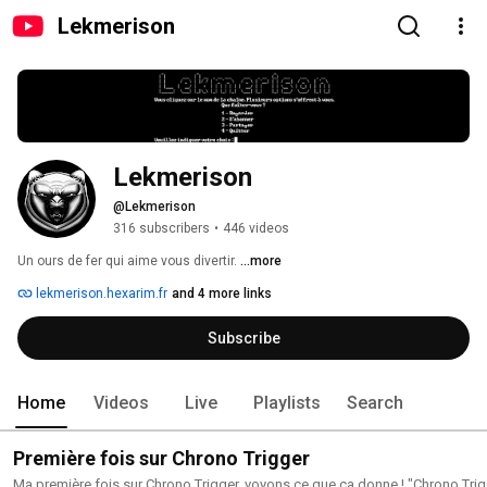
Lekmerison
Lekmerison
@Lekmerison
316 subscribers
•
446 videos
Un ours de fer qui aime vous divertir. 
...more
lekmerison.hexarim.fr
and 4 more links
Subscribe
Home
Videos
Live
Playlists
Search
Première fois sur Chrono Trigger
Ma première fois sur Chrono Trigger, voyons ce que ça donne ! "Chrono Trigger