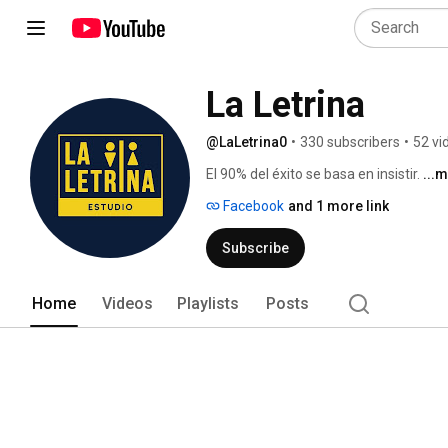
La Letrina
@LaLetrina0
•
330 subscribers
•
52 vi
El 90% del éxito se basa en insistir. 
...
Facebook
and 1 more link
Subscribe
Home
Videos
Playlists
Posts