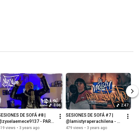
3:06
2:47
SESIONES DE SOFÁ #8 | 
SESIONES DE SOFÁ #7 | 
@zyxelaemece9137 - PARA 
@lamistyraperachilena - 
SÍ
QUINTO INTENTO
419 views
•
3 years ago
479 views
•
3 years ago