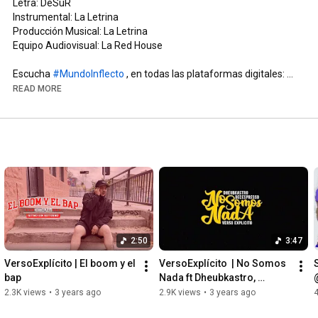
Letra: DeSuR  

Instrumental: La Letrina

Producción Musical: La Letrina

Equipo Audiovisual: La Red House

Escucha 
#MundoInflecto
 , en todas las plataformas digitales: 
https://share.amuse.io/track/desur-mu...
READ MORE
Redes: 

DeSuR (@versoexplicito): 
https://www.instagram.com/versoexplic...
La Letrina (@la_letrina): 
https://www.instagram.com/la_letrina/
La Red House (@laredhouse): 
https://www.instagram.com/laredhouse/
Sígueme en spotify: 
https://open.spotify.com/artist/2fn0j...
2:50
3:47
Mis playlist: 

VersoExplícito | El boom y el 
VersoExplícito  | No Somos 
Featuring: 
https://open.spotify.com/user/2cute5x...
bap
Nada ft Dheubkastro, 
Decespresso & Dj Ropo
2.3K views
•
3 years ago
2.9K views
•
3 years ago
Letra:
