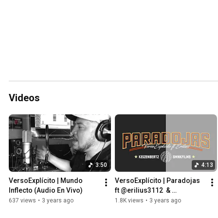
Videos
3:50
4:13
VersoExplícito | Mundo 
VersoExplícito | Paradojas 
Inflecto (Audio En Vivo)
ft @erilius3112  & 
Keizenbeatz
637 views
•
3 years ago
1.8K views
•
3 years ago