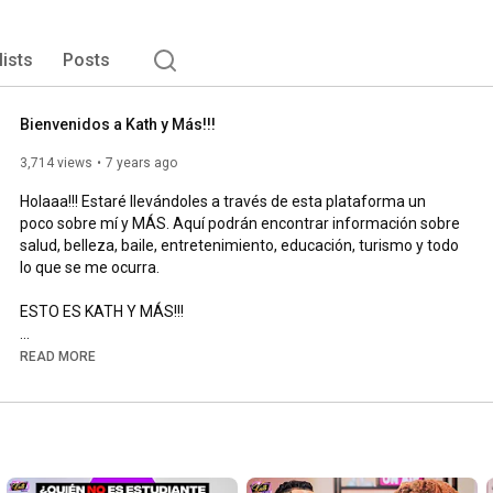
lists
Posts
Bienvenidos a Kath y Más!!!
3,714 views
7 years ago
Holaaa!!! Estaré llevándoles a través de esta plataforma un 
poco sobre mí y MÁS. Aquí podrán encontrar información sobre 
salud, belleza, baile, entretenimiento, educación, turismo y todo 
lo que se me ocurra. 

ESTO ES KATH Y MÁS!!!

Sígueme en Instagram:

READ MORE
https://www.instagram.com/katherineca...
Facebook:

https://www.facebook.com/KathYmasRD/?...
Mi Equipo:
