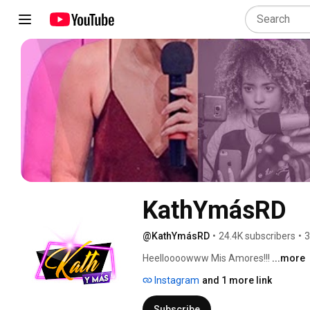
KathYmásRD
@KathYmásRD
•
24.4K subscribers
•
3
Heelloooowww Mis Amores!!! 
...more
Instagram
and 1 more link
Subscribe