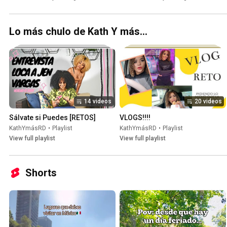
Tutorial
DOMINICAN DEMBOW🇩🇴
Lo más chulo de Kath Y más...
14 videos
20 videos
Sálvate si Puedes [RETOS]
VLOGS!!!!
KathYmásRD
•
Playlist
KathYmásRD
•
Playlist
View full playlist
View full playlist
Shorts