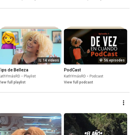
despatillarse| Tricks|
14 videos
56 episodes
Tips de Belleza
PodCast
KathYmásRD
•
Playlist
KathYmásRD
•
Podcast
iew full playlist
View full podcast