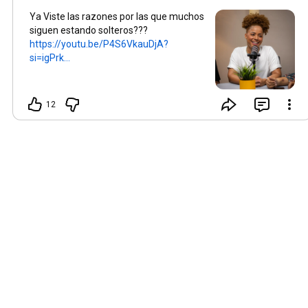
Ya Viste las razones por las que muchos
siguen estando solteros???
https://youtu.be/P4S6VkauDjA?
si=igPrk...
12