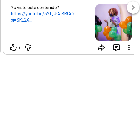
Ya viste este contenido?
https://youtu.be/5Yt_JCaBBGo?
si=SKL2X...
9