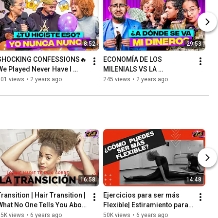
8:52
29:53
SHOCKING CONFESSIONS🔥 
ECONOMÍA DE LOS 
We Played Never Have I 
MILENIALS VS LA 
ver!!!
GENERACION Z
201 views
•
2 years ago
245 views
•
2 years ago
16:58
14:48
ransition | Hair Transition | 
Ejercicios para ser más 
What No One Tells You About 
Flexible| Estiramiento para 
It | HairStyle-AfroHair
hacer Split y Squat| Cómo 
75K views
•
6 years ago
50K views
•
6 years ago