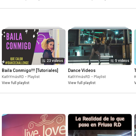
EL BAILE DE LAS MUECAS!!!
23 videos
5 videos
Baila Conmigo!!! [Tutoriales]
Dance Videos
KathYmásRD
•
Playlist
KathYmásRD
•
Playlist
View full playlist
View full playlist
V