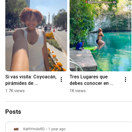
Si vas visita: Coyoacán, 
Tres Lugares que 
pirámides de 
debes conocer en 
Teotihuacán, la UNAM, 
República Dominicana 
1.7K views
1K views
paseo de la reforma, 
🇩🇴 Provincia María 
Xochimilco y más🤩
Trinidad Sánchez 
#travel
Posts
KathYmásRD
•
1 year ago