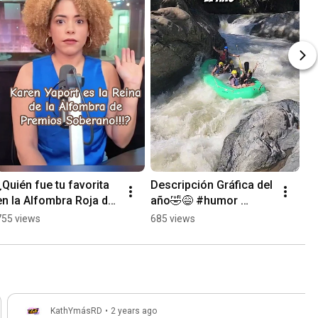
¿Quién fue tu favorita 
Descripción Gráfica del 
en la Alfombra Roja de 
año🤣😅 #humor 
Premios Soberano? 
#aventura #rafting 
755 views
685 views
#premiossoberano 
#jarabacoa
#premios #rd #tv
KathYmásRD
•
2 years ago