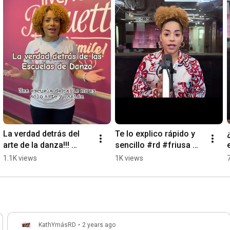
La verdad detrás del 
Te lo explico rápido y 
arte de la danza!!! 
sencillo #rd #friusa 
#danza #hiphop 
#puntacana 
1.1K views
1K views
#ballet #pirouette #rd 
#migrantes #noticias 
#entretenimiento
#superq #radioshow
KathYmásRD
•
2 years ago