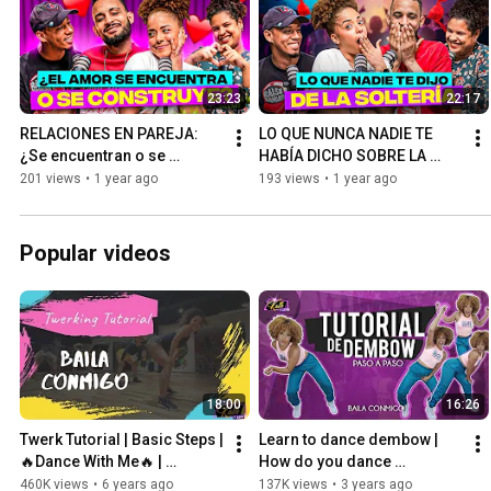
23:23
22:17
RELACIONES EN PAREJA: 
LO QUE NUNCA NADIE TE 
¿Se encuentran o se 
HABÍA DICHO SOBRE LA 
construyen?
SOLTERÍA!!!
201 views
•
1 year ago
193 views
•
1 year ago
Popular videos
18:00
16:26
Twerk Tutorial | Basic Steps | 
Learn to dance dembow | 
🔥Dance With Me🔥 | 
How do you dance 
Twerking Class | Twerking 
Dominican dembow? 🇩🇴
460K views
•
6 years ago
137K views
•
3 years ago