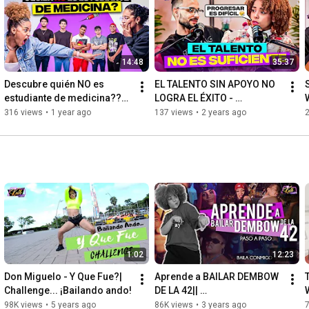
Filmmaker: José Casado

instagram: 
https://www.instagram.com/josecasadop...
SUSCRÍBETE Y ACTIVA LAS NOTIFICACIONES...

14:48
35:37
BESIIITOS, BYE!!!
Descubre quién NO es 
EL TALENTO SIN APOYO NO 
estudiante de medicina???| 
LOGRA EL ÉXITO - 
Encuentra el impostor!!!!
DESAHOGOS DE KATHERINE 
E
316 views
•
1 year ago
137 views
•
2 years ago
CARABALLO
1:02
12:23
Don Miguelo - Y Que Fue?| 
Aprende a BAILAR DEMBOW 
T
Challenge... ¡Bailando ando!
DE LA 42|| 
#dembowdominicano 🇩🇴|| 
98K views
•
5 years ago
86K views
•
3 years ago