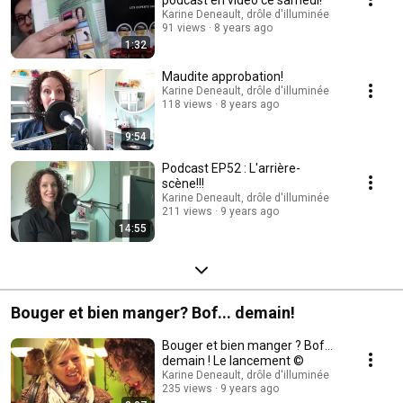
podcast en vidéo ce samedi!
Karine Deneault, drôle d'illuminée
91 views
8 years ago
1:32
Maudite approbation!
Karine Deneault, drôle d'illuminée
118 views
8 years ago
9:54
Podcast EP52 : L'arrière-
scène!!!
Karine Deneault, drôle d'illuminée
211 views
9 years ago
14:55
Bouger et bien manger? Bof... demain!
Bouger et bien manger ? Bof...
demain ! Le lancement ©
Karine Deneault, drôle d'illuminée
235 views
9 years ago