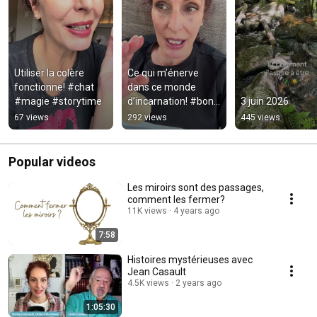
Utiliser la colère 
Ce qui m’énerve 
fonctionne! #chat 
dans ce monde 
#magie #storytime
d’incarnation! #bon 
3 juin 2026
#mal #incarnations 
67 views
292 views
445 views
#experiment 
#experience
Popular videos
Les miroirs sont des passages,
comment les fermer?
11K views
4 years ago
7:58
Histoires mystérieuses avec
Jean Casault
4.5K views
2 years ago
1:05:30