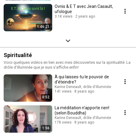
Ovnis & E T avec Jean Casault,
ufologue
3.1K views
2 years ago
1:46:21
Spiritualité
Voici quelques vidéos en lien avec mes découvertes sur la spiritualité. La
drôle d'illuminée que je suis s'affiche enfin!
À qui laisses-tu le pouvoir de
d'éteindre?
Karine Deneault, drôle d'illuminée
141 views
8 years ago
0:52
La méditation n'apporte rien!
(selon Bouddha)
Karine Deneault, drôle d'illuminée
178 views
8 years ago
1:56