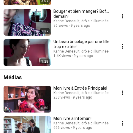
3:07
Bouger et bien manger? Bof...
demain!
Karine Deneault, drôle d'illuminée
96 views
9 years ago
1:27
Un beau bricolage par une fille
trop excitée!
Karine Deneault, drôle d'illuminée
1.4K views
9 years ago
1:28
Médias
Mon livre à Entrée Principale!
Karine Deneault, drôle d'illuminée
233 views
9 years ago
0:50
Mon livre à Infoman!
Karine Deneault, drôle d'illuminée
666 views
9 years ago