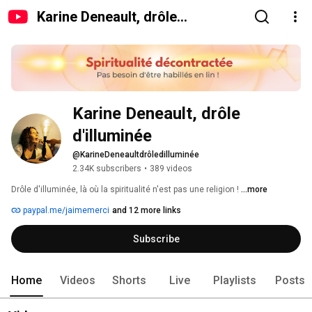
Karine Deneault, drôle
d'illuminée
Karine Deneault, drôle 
d'illuminée
@KarineDeneaultdrôledilluminée
2.34K subscribers
•
389 videos
Drôle d'illuminée, là où la spiritualité n'est pas une religion ! 
...more
paypal.me/jaimemerci
and 12 more links
Subscribe
Home
Videos
Shorts
Live
Playlists
Posts