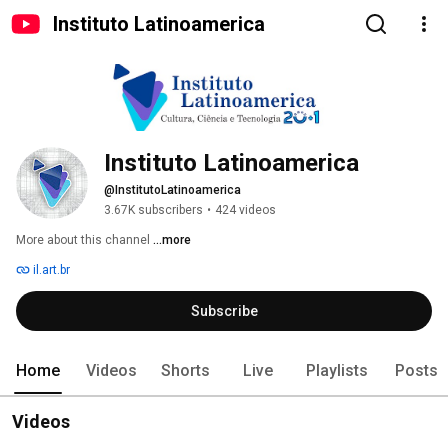
Instituto Latinoamerica
Instituto Latinoamerica
@InstitutoLatinoamerica
3.67K subscribers
•
424 videos
More about this channel
...more
il.art.br
Subscribe
Home
Videos
Shorts
Live
Playlists
Posts
Videos