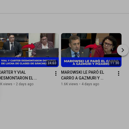
24:03
11:30
CARTER Y VIAL 
MAROWSKI LE PARÓ EL 
DESMONTARON EL 
CARRO A GAZMURI Y 
DISCURSO DE LUCHA DE 
PIZARRO POR OPONERSE A 
1K views
•
2 days ago
1.6K views
•
4 days ago
CLASES DE SÁNCHEZ, 
QUE LAS FFAA DETENGAN A 
IBÁÑEZ Y CICARDINI
DELINCUENTES