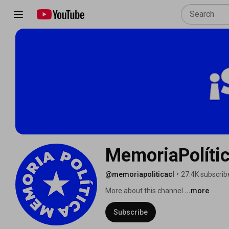
MemoriaPolíti
@memoriapoliticacl
•
27.4K subscrib
More about this channel
...more
Subscribe