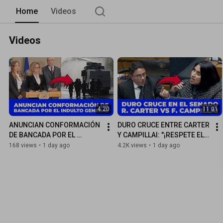
Home
Videos
Videos
4:20
11:01
ANUNCIAN CONFORMACIÓN 
DURO CRUCE ENTRE CARTER 
DE BANCADA POR EL 
Y CAMPILLAI: "¡RESPETE EL 
INDULTO GENERAL
REGLAMENTO Y DEJE DE 
168 views
•
1 day ago
4.2K views
•
1 day ago
INSULTAR!"