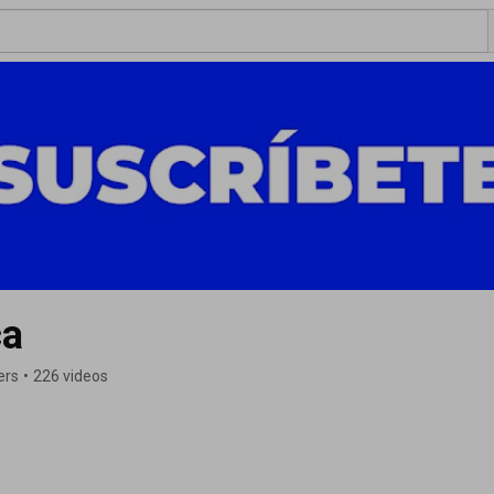
ca
ers
•
226 videos