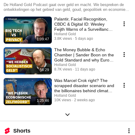
De Holland Gold Podcast gaat over geld en macht. We bespreken de
ontwikkelingen op het gebied van geld, goud, geopolitiek en economie
die ons dagelijks leven raken. We laten zien hoe beleid doorwerkt in de
Palantir, Facial Recognition,
economie en financiële markten, en hoe het de mogelijkheden van
burgers beïnvloedt om vermogen op te bouwen en hun vrijheid te
CBDC & Digital ID: Wesley
beschermen. Paul Buitink en Yael Potjer gaan in gesprek met
Feijth Warns of a Surveillance
toonaangevende experts, politici en economen over de belangrijkste
State
Holland Gold
thema’s van onze tijd.
3.8K views
5 days ago
1:09:47
The Money Bubble & Echo
Chamber | Sander Boon on the
Gold Standard and why Europe
is stalling
Holland Gold
8.7K views
11 days ago
56:29
Was Marcel Crok right? The
scrapped disaster scenario and
the billionaires behind climate
activism
Holland Gold
10K views
2 weeks ago
1:25:46
Shorts