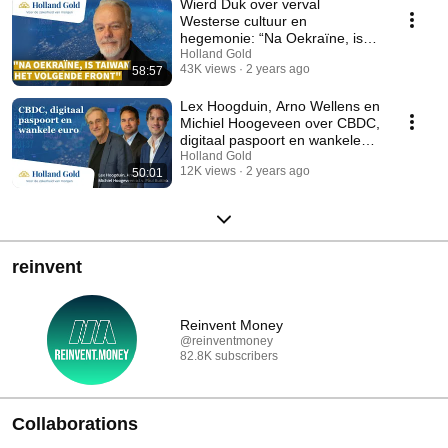
Wierd Duk over verval
Westerse cultuur en
hegemonie: “Na Oekraïne, is
Taiwan het volgende front.”
Holland Gold
43K views
2 years ago
58:57
Lex Hoogduin, Arno Wellens en
Michiel Hoogeveen over CBDC,
digitaal paspoort en wankele
euro
Holland Gold
12K views
2 years ago
50:01
reinvent
Reinvent Money
@reinventmoney
82.8K subscribers
Collaborations