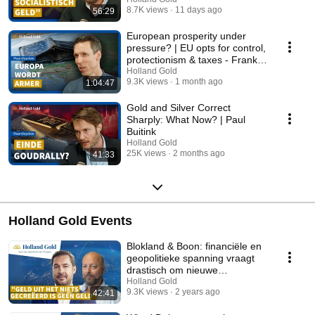
is stalling
8.7K views
11 days ago
56:29
European prosperity under
pressure? | EU opts for control,
protectionism & taxes - Frank
Knopers
Holland Gold
9.3K views
1 month ago
1:04:47
Gold and Silver Correct
Sharply: What Now? | Paul
Buitink
Holland Gold
25K views
2 months ago
41:33
Holland Gold Events
Blokland & Boon: financiële en
geopolitieke spanning vraagt
drastisch om nieuwe
beleggingsstrategie.
Holland Gold
9.3K views
2 years ago
42:41