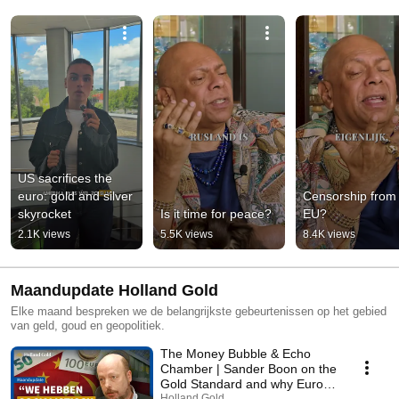
US sacrifices the 
euro: gold and silver 
Censorship from 
skyrocket
Is it time for peace?
EU?
2.1K views
5.5K views
8.4K views
Maandupdate Holland Gold
Elke maand bespreken we de belangrijkste gebeurtenissen op het gebied
van geld, goud en geopolitiek.
The Money Bubble & Echo
Chamber | Sander Boon on the
Gold Standard and why Europe
Holland Gold