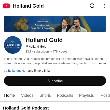
Holland Gold
Holland Gold
@Holland-Gold
33.7K subscribers
•
479 videos
In de Holland Gold Podcast bespreken wij de belangrijkste ontwikkelingen 
binnen de economie, geopolitiek en financiële markten, met bijzondere 
...more
aandacht voor edelmetalen en vermogensbescherming. 
hollandgold.nl
and 5 more links
Subscribe
Home
Videos
Shorts
Podcasts
Playlists
Post
Holland Gold Podcast