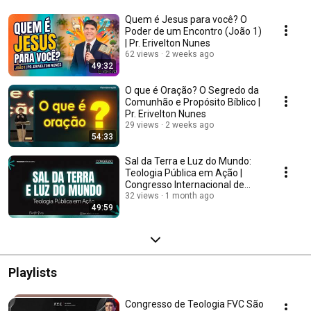
Quem é Jesus para você? O
Poder de um Encontro (João 1)
| Pr. Erivelton Nunes
62 views
2 weeks ago
49:32
O que é Oração? O Segredo da
Comunhão e Propósito Bíblico |
Pr. Erivelton Nunes
29 views
2 weeks ago
54:33
Sal da Terra e Luz do Mundo:
Teologia Pública em Ação |
Congresso Internacional de
Teologia FVC
32 views
1 month ago
49:59
Playlists
Congresso de Teologia FVC São