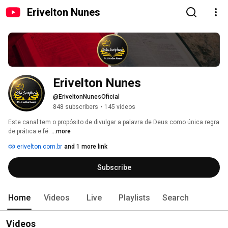
Erivelton Nunes
Erivelton Nunes
@EriveltonNunesOficial
848 subscribers
•
145 videos
Este canal tem o propósito de divulgar a palavra de Deus como única regra 
de prática e fé. 
...more
erivelton.com.br
and 1 more link
Subscribe
Home
Videos
Live
Playlists
Search
Videos