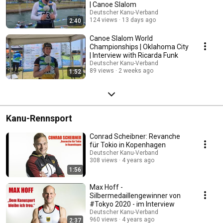
| Canoe Slalom
Deutscher Kanu-Verband
124 views
13 days ago
2:40
Canoe Slalom World
Championships | Oklahoma City
| Interview with Ricarda Funk
Deutscher Kanu-Verband
89 views
2 weeks ago
1:52
Kanu-Rennsport
Conrad Scheibner: Revanche
für Tokio in Kopenhagen
Deutscher Kanu-Verband
308 views
4 years ago
1:56
Max Hoff -
Silbermedaillengewinner von
#Tokyo 2020 - im Interview
Deutscher Kanu-Verband
960 views
4 years ago
2:37