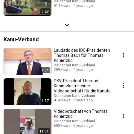
Deutscher Kanu-Verband
514 views
4 years ago
5:28
Kanu-Verband
Laudatio des IOC-Präsidenten
Thomas Bach für Thomas
Konietzko
Deutscher Kanu-Verband
209 views
4 years ago
4:54
DKV-Präsident Thomas
Konietzko mit einer
Videobotschaft für die Kanuten
Deutschlands
Deutscher Kanu-Verband
414 views
5 years ago
4:37
Videobotschaft von Thomas
Konietzko
Deutscher Kanu-Verband
603 views
6 years ago
11:31