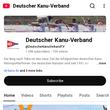
Deutscher Kanu-Verband
Deutscher Kanu-Verband
@DeutscherKanuVerbandTV
1.39K subscribers
•
706 videos
Der Weg nach Tokio ist das neue Ziel der erfolgreichen deutschen Kanu-
Rennsportler*innen. Die deutschen Kanuten sind seit 1992 die 
...more
erfolgreichste deutsche Sportart bei olympischen Spielen. Daran hat sich 
kanu.de
and 3 more links
auch in Rio 2016 nichts geändert. Im Gegenteil: mit vier Olympiasiegen, 
zwei Silbermedaillen und einer Bronzemedaille unterstrichen die 
Subscribe
deutschen Kanuten erneut ihre Extraklasse unter den deutschen 
olympischen Sportarten. 
Home
Videos
Shorts
Playlists
Posts
Search