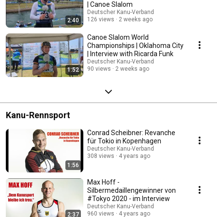
| Canoe Slalom
Deutscher Kanu-Verband
126 views
2 weeks ago
2:40
Canoe Slalom World
Championships | Oklahoma City
| Interview with Ricarda Funk
Deutscher Kanu-Verband
90 views
2 weeks ago
1:52
Kanu-Rennsport
Conrad Scheibner: Revanche
für Tokio in Kopenhagen
Deutscher Kanu-Verband
308 views
4 years ago
1:56
Max Hoff -
Silbermedaillengewinner von
#Tokyo 2020 - im Interview
Deutscher Kanu-Verband
960 views
4 years ago
2:37