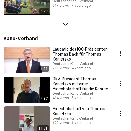
Deutscher Kanu-Verband
514 views
4 years ago
5:28
Kanu-Verband
Laudatio des IOC-Präsidenten
Thomas Bach für Thomas
Konietzko
Deutscher Kanu-Verband
210 views
4 years ago
4:54
DKV-Präsident Thomas
Konietzko mit einer
Videobotschaft für die Kanuten
Deutschlands
Deutscher Kanu-Verband
414 views
5 years ago
4:37
Videobotschaft von Thomas
Konietzko
Deutscher Kanu-Verband
603 views
6 years ago
11:31