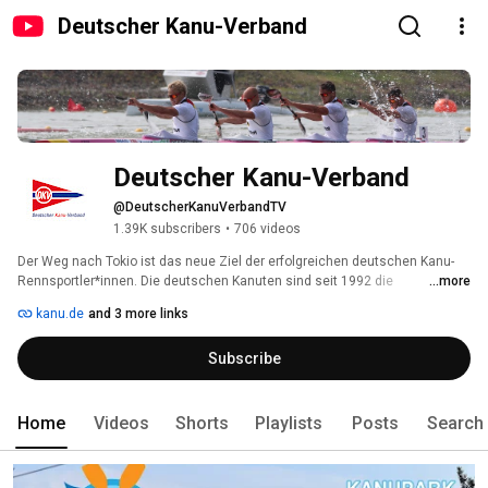
Deutscher Kanu-Verband
Deutscher Kanu-Verband
@DeutscherKanuVerbandTV
1.39K subscribers
•
706 videos
Der Weg nach Tokio ist das neue Ziel der erfolgreichen deutschen Kanu-
Rennsportler*innen. Die deutschen Kanuten sind seit 1992 die 
...more
erfolgreichste deutsche Sportart bei olympischen Spielen. Daran hat sich 
kanu.de
and 3 more links
auch in Rio 2016 nichts geändert. Im Gegenteil: mit vier Olympiasiegen, 
zwei Silbermedaillen und einer Bronzemedaille unterstrichen die 
Subscribe
deutschen Kanuten erneut ihre Extraklasse unter den deutschen 
olympischen Sportarten. 
Home
Videos
Shorts
Playlists
Posts
Search