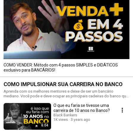
COMO VENDER: Método com 4 passos SIMPLES e DIDÁTICOS
exclusivo para BANCÁRIOS!
COMO IMPULSIONAR SUA CARREIRA NO BANCO
Aprenda com os melhores mentores e deixe de ser um bancário
mediano. Você pode e deve ocupar as principais cadeiras do banco que
você trabalha.
O que eu faria se tivesse uma
carreira de 10 anos no Banco?
Black Bankers
1K views
3 years ago
6:04