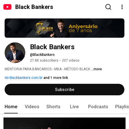
Black Bankers
Black Bankers
@BlackBankers
27.8K subscribers
•
207 videos
MENTORIA PARA BÁNCARIOS - MBA - MÉTODO BLACK 
...more
blackbankers.com.br
and 1 more link
Subscribe
Home
Videos
Shorts
Live
Podcasts
Playli