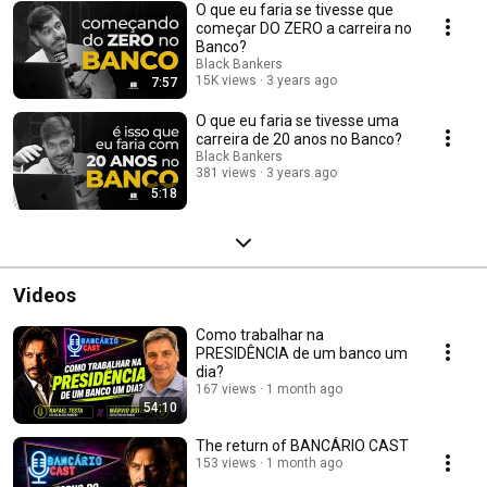
O que eu faria se tivesse que
começar DO ZERO a carreira no
Banco?
Black Bankers
15K views
3 years ago
7:57
O que eu faria se tivesse uma
carreira de 20 anos no Banco?
Black Bankers
381 views
3 years ago
5:18
Videos
Como trabalhar na
PRESIDÊNCIA de um banco um
dia?
167 views
1 month ago
54:10
The return of BANCÁRIO CAST
153 views
1 month ago