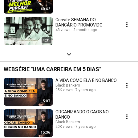
40:42
Convite SEMANA DO
BANCÁRIO PROMOVIDO
43 views
2 months ago
4:31
WEBSÉRIE "UMA CARREIRA EM 5 DIAS"
A VIDA COMO ELA É NO BANCO
Black Bankers
95K views
7 years ago
5:07
ORGANIZANDO O CAOS NO
BANCO
Black Bankers
20K views
7 years ago
15:36