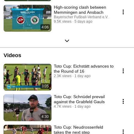
High-scoring clash between
Memmingen and Ansbach
Bayerischer Fußball-Verband e.V.
9.5K views
5 days ago
4:06
Videos
Toto Cup: Eichstätt advances to
the Round of 16
2.3K views
1 day ago
3:05
Toto Cup: Schnüdel prevail
against the Grabfeld Gauls
4.7K views
1 day ago
4:30
Toto Cup: Neudrossenfeld
takes the next step