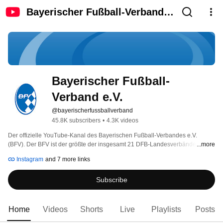
Bayerischer Fußball-Verband
e.V.
Bayerischer Fußball-
Verband e.V.
@bayerischerfussballverband
45.8K subscribers
•
4.3K videos
Der offizielle YouTube-Kanal des Bayerischen Fußball-Verbandes e.V. 
(BFV). Der BFV ist der größte der insgesamt 21 DFB-Landesverbände und 
...more
der größte im Bayerischen Landes-Sportverband (BLSV) organisierte 
Instagram
and 7 more links
Sportfachverband. Im BFV sind über 4500 Vereinen mit insgesamt über 1,6 
Millionen Mitgliedern organisiert. Informiere dich über das vielfältige 
Subscribe
Verbandsleben auch über die offizielle Website www.bfv.de, die BFV-App 
oder die Social-Media-Kanäle des BFV. 
Home
Videos
Shorts
Live
Playlists
Posts