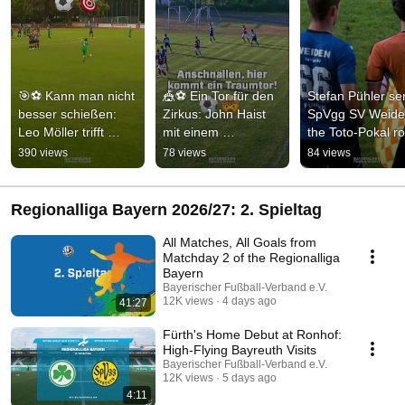
🎯⚽️ Kann man nicht 
🎪⚽️ Ein Tor für den 
Stefan Pühler se
besser schießen: 
Zirkus: John Haist 
SpVgg SV Weiden
Leo Möller trifft 
mit einem 
the Toto-Pokal ro
traumhaft für die 
artistischen Treffer 
of 16! 🤯 #bfv 
390 views
78 views
84 views
U17 des TSV 
für den TSV Dachau 
#totopokal #socc
Murnau! #fußball
1965! #bfv
Regionalliga Bayern 2026/27: 2. Spieltag
All Matches, All Goals from
Matchday 2 of the Regionalliga
Bayern
Bayerischer Fußball-Verband e.V.
12K views
4 days ago
41:27
Fürth's Home Debut at Ronhof:
High-Flying Bayreuth Visits
Bayerischer Fußball-Verband e.V.
12K views
5 days ago
4:11