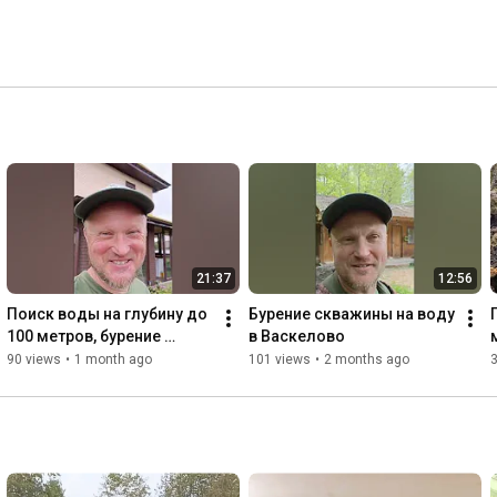
21:37
12:56
Поиск воды на глубину до 
Бурение скважины на воду 
100 метров, бурение 
в Васкелово
скважины и подключение 
90 views
•
1 month ago
101 views
•
2 months ago
водопровода в дом