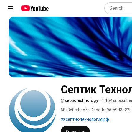
Септик Техно
@septictechnology
•
1.16K subscribe
68c3e0cd-ec7e-4ead-be9d-b9d3a22b
септик-технология.рф
Subscribe