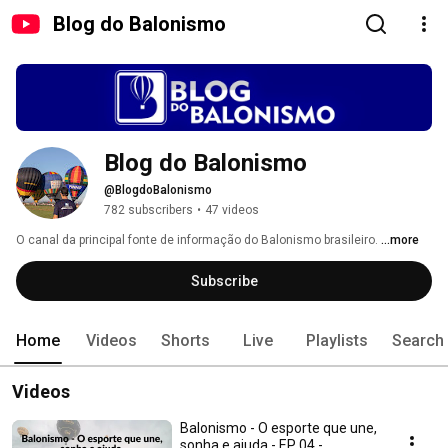
Blog do Balonismo
Blog do Balonismo
@BlogdoBalonismo
782 subscribers
•
47 videos
O canal da principal fonte de informação do Balonismo brasileiro. 
...more
Subscribe
Home
Videos
Shorts
Live
Playlists
Search
Videos
Balonismo - O esporte que une,
sonha e ajuda - EP 04 -