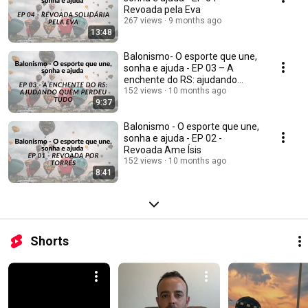
Revoada pela Eva
267 views
9 months ago
13:48
Balonismo- O esporte que une,
sonha e ajuda - EP 03 – A
enchente do RS: ajudando
quem perdeu tudo
152 views
10 months ago
9:37
Balonismo - O esporte que une,
sonha e ajuda - EP 02 -
Revoada Ame Ísis
152 views
10 months ago
8:41
Shorts