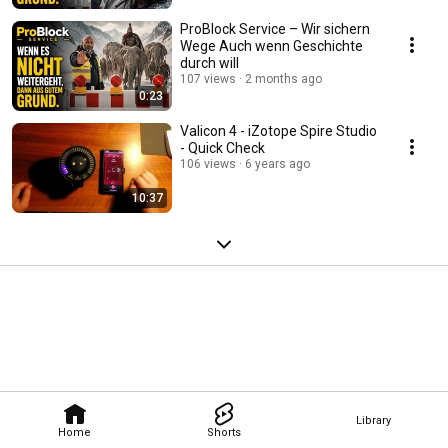
ProBlock Service – Wir sichern
Wege Auch wenn Geschichte
durch will
107 views
2 months ago
0:23
Valicon 4 - iZotope Spire Studio
- Quick Check
106 views
6 years ago
10:37
Library
Home
Shorts