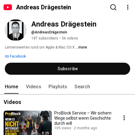
Andreas Drägestein
Andreas Drägestein
@AndreasDrägestein
187 subscribers
•
56 videos
Lernenswertes rund um Apple & Mac OS X 
...more
Facebook
Subscribe
Home
Videos
Playlists
Search
Videos
ProBlock Service – Wir sichern
Wege selbst wenn Geschichte
durch will
105 views
2 months ago
0:25