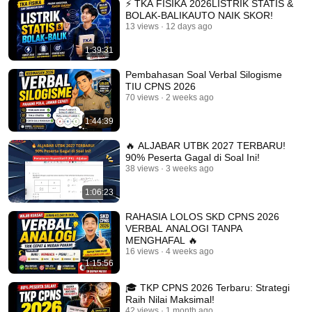
⚡ TKA FISIKA 2026LISTRIK STATIS &
BOLAK-BALIKAUTO NAIK SKOR!
13 views
12 days ago
1:39:31
Pembahasan Soal Verbal Silogisme
TIU CPNS 2026
70 views
2 weeks ago
1:44:39
🔥 ALJABAR UTBK 2027 TERBARU!
90% Peserta Gagal di Soal Ini!
38 views
3 weeks ago
1:06:23
RAHASIA LOLOS SKD CPNS 2026
VERBAL ANALOGI TANPA
MENGHAFAL 🔥
16 views
4 weeks ago
1:15:56
🎓 TKP CPNS 2026 Terbaru: Strategi
Raih Nilai Maksimal!
42 views
1 month ago