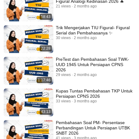
Figural Analogi Kedinasan 2026 🔥
21 views
2 months ago
58:43
Trik Mengerjakan TIU Figural- Figural
Serial dan Pembahasanya ✨
30 views
2 months ago
22:28
PreTest dan Pembahasan Soal TWK-
UUD 1945 Untuk Persiapan CPNS
2026
29 views
2 months ago
1:17:46
Kupas Tuntas Pembahasan TKP Untuk
Persiapan CPNS 2026
33 views
3 months ago
43:13
Pembahasan Soal PM- Persentase
Perbandingan Untuk Persiapan UTBK
SNBT 2026
41 views
3 months ago