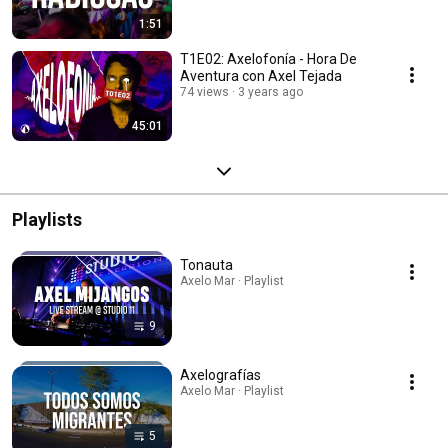
1:51
T1E02: Axelofonía - Hora De
Aventura con Axel Tejada
74 views
3 years ago
45:01
Playlists
Tonauta
Axelo Mar · Playlist
9
Axelografías
Axelo Mar · Playlist
5