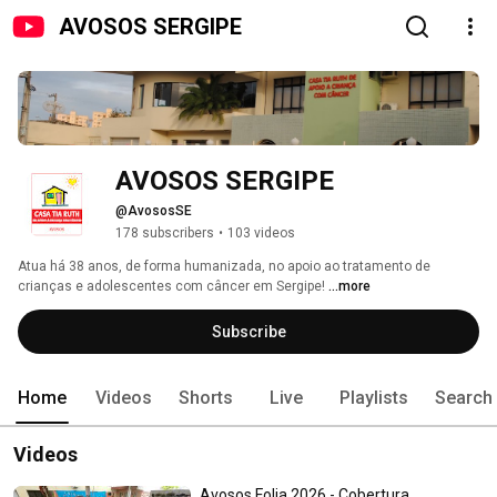
AVOSOS SERGIPE
AVOSOS SERGIPE
@AvososSE
178 subscribers
•
103 videos
Atua há 38 anos, de forma humanizada, no apoio ao tratamento de 
crianças e adolescentes com câncer em Sergipe! 
...more
Subscribe
Home
Videos
Shorts
Live
Playlists
Search
Videos
Avosos Folia 2026 - Cobertura