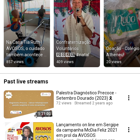
Na Casa Tia Ruth | 
Confraternização 
AVOSOS, o cuidado 
Voluntários 
Doação - Colégio 
também acontece 
2️⃣0️⃣2️⃣5️⃣ #natal  
Atheneu!
nos encontros. 
#boasfestas
857 views
409 views
20 views
Confira mais um! 💖
Past live streams
Palestra Diagnóstico Precoce -
Setembro Dourado (2023) 🎗
72 views
Streamed 2 years ago
1:31:00
Lançamento on line em Sergipe
da campanha McDia Feliz 2021
em prol da AVOSOS