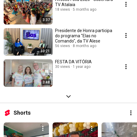
TV Atalaia
18 views
5 months ago
3:37
Presidente de Honra participa
do programa "Elas no
Comando", da TV Alese
56 views
8 months ago
33:21
FESTA DA VITÓRIA
30 views
1 year ago
3:48
Shorts