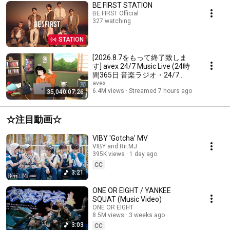
BE:FIRST STATION
BE:FIRST Official
327 watching
STATION
[2026.8.7をもって終了致しま
す] avex 24/7 Music Live (24時
間365日 音楽ラジオ・24/7
Music Radio)
avex
6.4M views
Streamed 7 hours ago
35,040:07:26
☆注目動画☆
VIBY 'Gotcha' MV
VIBY and Rii.MJ
395K views
1 day ago
CC
3:21
ONE OR EIGHT / YANKEE
SQUAT (Music Video)
ONE OR EIGHT
8.5M views
3 weeks ago
3:03
CC