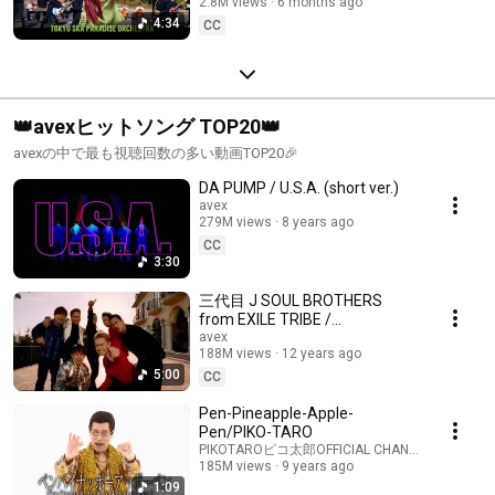
2.8M views
6 months ago
4:34
CC
👑avexヒットソング TOP20👑
avexの中で最も視聴回数の多い動画TOP20🎉
DA PUMP / U.S.A. (short ver.)
avex
279M views
8 years ago
CC
3:30
三代目 J SOUL BROTHERS
from EXILE TRIBE /
「R.Y.U.S.E.I.」Music Video
avex
188M views
12 years ago
5:00
CC
Pen-Pineapple-Apple-
Pen/PIKO-TARO
PIKOTAROピコ太郎OFFICIAL CHANNEL
185M views
9 years ago
1:09