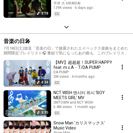
平井 大 HIRAIDAI
139K views
6 days ago
3:18
CC
音楽の日🎤
7月18日(土)放送「音楽の日」で披露されたエイベックス楽曲をまとめた
期間限定プレイリスト🎧 番組で気になったあの曲も、このプレイリスト
でまとめてお楽しみいただけます。 8月18日までの期間限定公開です✨
【MV】超超超！SUPER HAPPY
ぜひお聴き逃しなく！
feat. m.c.A・T/DA PUMP
DA PUMP
2M views
4 months ago
4:34
CC
NCT WISH 엔시티 위시 'BOY
MEETS GIRL' MV
SMTOWN and NCT WISH
6.4M views
1 month ago
3:35
CC
Snow Man 'カリスマックス'
Music Video
Snow Man