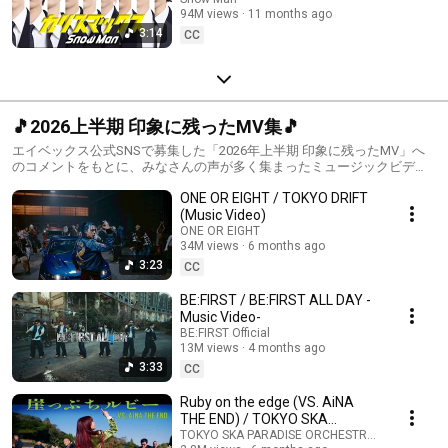
94M views
11 months ago
3:14
CC
🎵2026上半期 印象に残ったMV集🎵
エイベックス公式SNSで募集した「2026年上半期 印象に残ったMV」へ
のコメントをもとに、みなさんの声が多く集まったミュージックビデオ
をまとめました🎧✨気になる作品をチェック！👀
ONE OR EIGHT / TOKYO DRIFT
(Music Video)
ONE OR EIGHT
34M views
6 months ago
3:23
CC
BE:FIRST / BE:FIRST ALL DAY -
Music Video-
BE:FIRST Official
13M views
4 months ago
3:33
CC
Ruby on the edge (VS. AiNA
THE END) / TOKYO SKA
PARADISE ORCHESTRA
TOKYO SKA PARADISE ORCHESTRA OFFICIAL and 