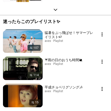
迷ったらこのプレイリスト✨
猛暑をぶっ飛ばせ！サマープレ
イリスト🍉
avex · Playlist
107
☔雨の日のおうち時間🐌
avex · Playlist
114
平成チョベリグソング🎶
avex · Playlist
15