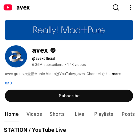
avex
avex
@avexofficial
6.36M subscribers
•
14K videos
avex groupの最新Music VideoはYouTubeのavex Channelで！ 
...more
X
Subscribe
Home
Videos
Shorts
Live
Playlists
Posts
STATION / YouTube Live