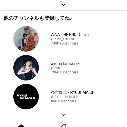
他のチャンネルも登録してね♪
AiNA THE END Official
@aina_THEEND
749K subscribers
ayumi hamasaki
@ayu
796K subscribers
今市隆二 / RYUJI IMAICHI
@RYUJI_IMAICHI
85K subscribers