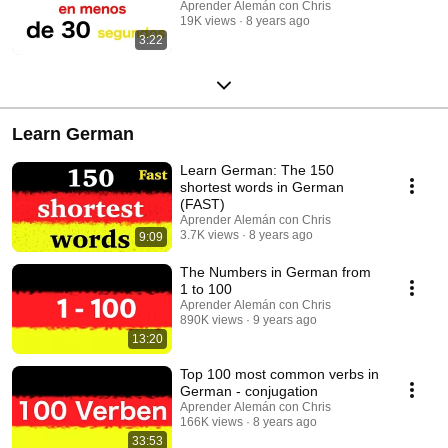
Aprender Alemán con Chris
19K views
8 years ago
3:22
Learn German
Learn German: The 150
shortest words in German
(FAST)
Aprender Alemán con Chris
3.7K views
8 years ago
9:09
The Numbers in German from
1 to 100
Aprender Alemán con Chris
890K views
9 years ago
13:20
Top 100 most common verbs in
German - conjugation
Aprender Alemán con Chris
166K views
8 years ago
33:53