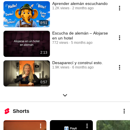
Aprender alemán escuchando
1.2K views
2 months ago
0:51
Escucha de alemán – Alojarse
en un hotel
772 views
5 months ago
2:13
Desaparecí y construí esto.
1.9K views
6 months ago
0:57
Shorts