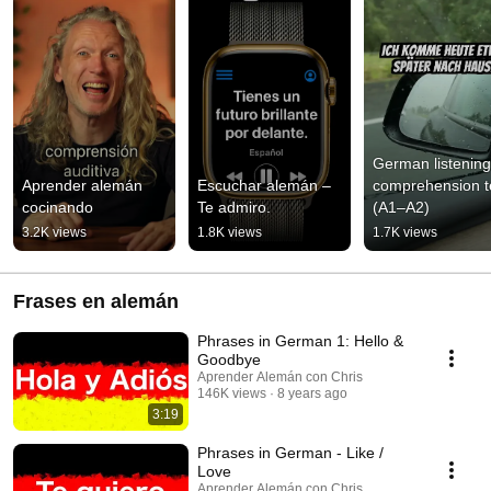
German listening 
Aprender alemán 
Escuchar alemán – 
comprehension te
cocinando
Te admiro.
(A1–A2)
3.2K views
1.8K views
1.7K views
Frases en alemán
Phrases in German 1: Hello &
Goodbye
Aprender Alemán con Chris
146K views
8 years ago
3:19
Phrases in German - Like /
Love
Aprender Alemán con Chris