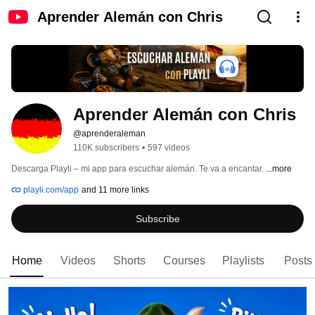
Aprender Alemán con Chris
Aprender Alemán con Chris
@aprenderaleman
110K subscribers
•
597 videos
Descarga Playli – mi app para escuchar alemán. Te va a encantar. 
...more
playli.com/app
and 11 more links
Subscribe
Home
Videos
Shorts
Courses
Playlists
Posts