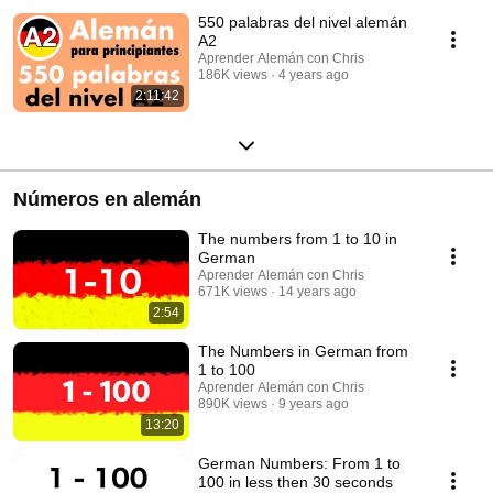
550 palabras del nivel alemán
A2
Aprender Alemán con Chris
186K views
4 years ago
2:11:42
Números en alemán
The numbers from 1 to 10 in
German
Aprender Alemán con Chris
671K views
14 years ago
2:54
The Numbers in German from
1 to 100
Aprender Alemán con Chris
890K views
9 years ago
13:20
German Numbers: From 1 to
100 in less then 30 seconds