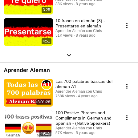
88K views
8 years ago
3:25
10 frases en alemán (3) -
Presentarse en alemán
Aprender Alemán con Chris
51K views
8 years ago
4:51
Aprender Aleman
Las 700 palabras básicas del
aleman A1
Aprender Alemán con Chris
768K views
4 years ago
3:01:28
100 Positive Phrases and
Compliments in German and
Spanish - (Native Speakers)
Aprender Alemán con Chris
57K views
5 years ago
49:15