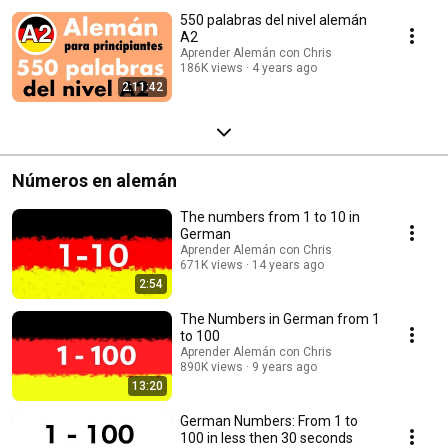
550 palabras del nivel alemán
A2
Aprender Alemán con Chris
186K views
4 years ago
2:11:42
Números en alemán
The numbers from 1 to 10 in
German
Aprender Alemán con Chris
671K views
14 years ago
2:54
The Numbers in German from 1
to 100
Aprender Alemán con Chris
890K views
9 years ago
13:20
German Numbers: From 1 to
100 in less then 30 seconds