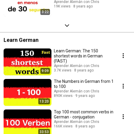
Aprender Alemán con Chris
19K views
8 years ago
3:22
Learn German
Learn German: The 150
shortest words in German
(FAST)
Aprender Alemán con Chris
3.7K views
8 years ago
9:09
The Numbers in German from 1
to 100
Aprender Alemán con Chris
890K views
9 years ago
13:20
Top 100 most common verbs in
German - conjugation
Aprender Alemán con Chris
166K views
8 years ago
33:53