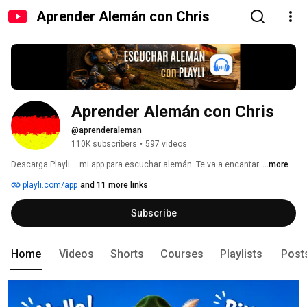
Aprender Alemán con Chris
Aprender Alemán con Chris
@aprenderaleman
110K subscribers
•
597 videos
Descarga Playli – mi app para escuchar alemán. Te va a encantar. 
...more
playli.com/app
and 11 more links
Subscribe
Home
Videos
Shorts
Courses
Playlists
Post