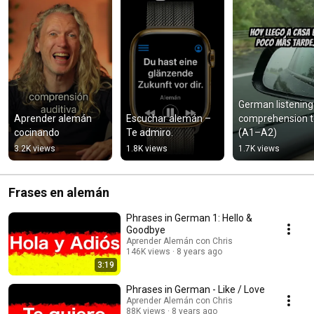
German listening 
Aprender alemán 
Escuchar alemán – 
comprehension te
cocinando
Te admiro.
(A1–A2)
3.2K views
1.8K views
1.7K views
Frases en alemán
Phrases in German 1: Hello &
Goodbye
Aprender Alemán con Chris
146K views
8 years ago
3:19
Phrases in German - Like / Love
Aprender Alemán con Chris
88K views
8 years ago