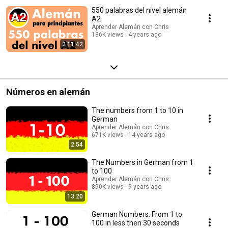
550 palabras del nivel alemán
A2
Aprender Alemán con Chris
186K views
4 years ago
2:11:42
Números en alemán
The numbers from 1 to 10 in
German
Aprender Alemán con Chris
671K views
14 years ago
2:54
The Numbers in German from 1
to 100
Aprender Alemán con Chris
890K views
9 years ago
13:20
German Numbers: From 1 to
100 in less then 30 seconds