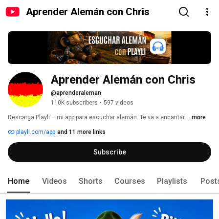
Aprender Alemán con Chris
Aprender Alemán con Chris
@aprenderaleman
110K subscribers
•
597 videos
Descarga Playli – mi app para escuchar alemán. Te va a encantar. 
...more
playli.com/app
and 11 more links
Subscribe
Home
Videos
Shorts
Courses
Playlists
Post