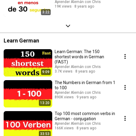
Aprender Alemán con Chris
19K views
8 years ago
3:22
Learn German
Learn German: The 150
shortest words in German
(FAST)
Aprender Alemán con Chris
3.7K views
8 years ago
9:09
The Numbers in German from 1
to 100
Aprender Alemán con Chris
890K views
9 years ago
13:20
Top 100 most common verbs in
German - conjugation
Aprender Alemán con Chris
166K views
8 years ago
33:53