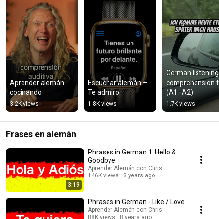
German listening 
Aprender alemán 
Escuchar alemán – 
comprehension te
cocinando
Te admiro.
(A1–A2)
3.2K views
1.8K views
1.7K views
Frases en alemán
Phrases in German 1: Hello &
Goodbye
Aprender Alemán con Chris
146K views
8 years ago
3:19
Phrases in German - Like / Love
Aprender Alemán con Chris
88K views
8 years ago