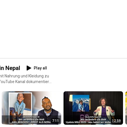
in Nepal
Play all
 mit Nahrung und Kleidung zu
 YouTube Kanal dokumentiere
 zum Projekt findest du auch
 Konto: RB Spendenkonto
nde Schulprojekt Nepal
ning, Österreich
7:11
12:59