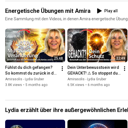
Energetische Übungen mit Amira
Play all
Eine Sammlung mit den Videos, in denen Amira energetische Übunge
25:48
22:49
Fühlst du dich gefangen? 
Dein Unterbewusstsein wird 
So kommst du zurück in den 
GEHACKT! ⚠️ So stoppst du 
FLUSS DES LEBENS
Fremdsteuerung & 
Amirasolis - Lydia Gruber
Amirasolis - Lydia Gruber
Manipulation
3.8K views
•
5 months ago
6.5K views
•
6 months ago
Lydia erzählt über ihre außergewöhnlichen Erl