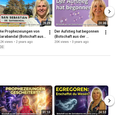
28:29
20:36
Die Prophezeiungen von 
Der Aufstieg hat begonnen 
Garabandal (Botschaft aus 
(Botschaft aus der 
der Zentralsonne | 6.3.24 | 
Zentralsonne | 12.7.23 | 
22K views
•
2 years ago
20K views
•
3 years ago
Channeling)
Channeling)
CC
31:10
24:53