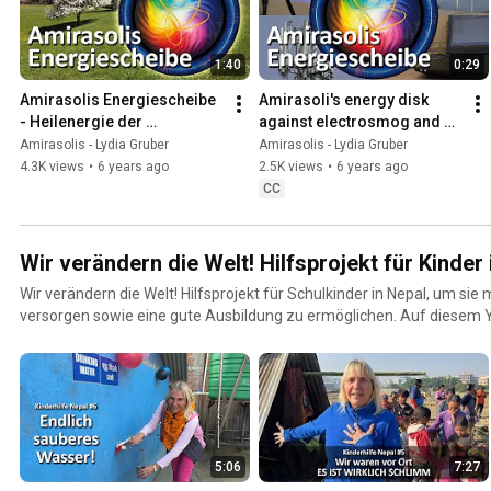
1:40
0:29
Amirasolis Energiescheibe 
Amirasoli's energy disk 
- Heilenergie der 
against electrosmog and 
Zentralsonne mit Akaija 
radio waves
Amirasolis - Lydia Gruber
Amirasolis - Lydia Gruber
Symbol - Spot 1
4.3K views
•
6 years ago
2.5K views
•
6 years ago
CC
Wir verändern die Welt! Hilfsprojekt für Kinder 
Wir verändern die Welt! Hilfsprojekt für Schulkinder in Nepal, um sie
versorgen sowie eine gute Ausbildung zu ermöglichen. Auf diesem
ich gemeinsam mit meinem Mann Reinhard den Projektverlauf. Mehr
auf meiner Homepage L3.or.at Danke für deine Unterstützung! Lydia Gruber Bitte überweise
deinen Spendenbetrag mittels kostenfreier SEPA Überweisung auf:
Nepal IBAN: DE32 1001 1001 2210 2786 80 Verwendungszweck: Spe
Kontoinhaber: Reinhard Bergmann, 3231 St. Margarethen an der Sier
5:06
7:27