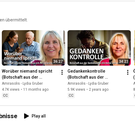
n übermittelt.
36:27
34:23
Worüber niemand spricht 
Gedankenkontrolle 
(Botschaft aus der 
(Botschaft aus der 
Zentralsonne | 27.8.25 | 
Zentralsonne | 25.10.23 | 
Amirasolis - Lydia Gruber
Amirasolis - Lydia Gruber
A
Channeling)
Channeling)
4.7K views
•
11 months ago
5.9K views
•
2 years ago
CC
CC
ebnisse
Play all