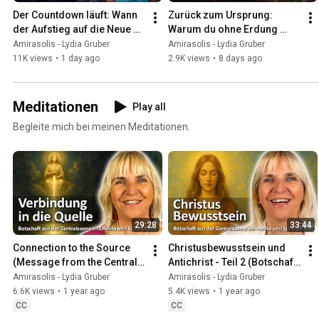
Der Countdown läuft: Wann 
Zurück zum Ursprung: 
der Aufstieg auf die Neue 
Warum du ohne Erdung 
Erde WIRKLICH beginnt!
nicht aufsteigen kannst
Amirasolis - Lydia Gruber
Amirasolis - Lydia Gruber
11K views
•
1 day ago
2.9K views
•
8 days ago
Meditationen
Play all
Begleite mich bei meinen Meditationen.
29:28
33:44
Connection to the Source 
Christusbewusstsein und 
(Message from the Central 
Antichrist - Teil 2 (Botschaft 
Sun | 4.6.25 | Channeling)
aus der Zentralsonne | 
Amirasolis - Lydia Gruber
Amirasolis - Lydia Gruber
16.4.25 | Channeling)
6.6K views
•
1 year ago
5.4K views
•
1 year ago
CC
CC