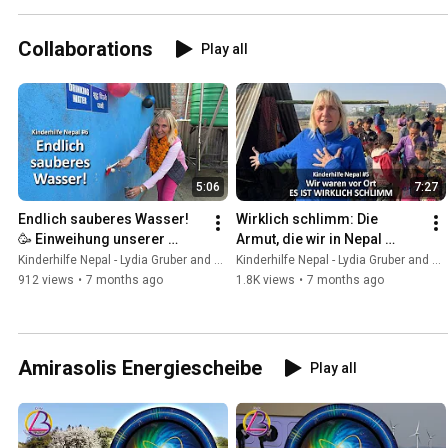
Collaborations
Play all
5:06
7:27
Endlich sauberes Wasser! 
Wirklich schlimm: Die 
🥳 Einweihung unserer 
Armut, die wir in Nepal 
Wasserfilter-Anlage in 
sehen mussten! 😥 
Kinderhilfe Nepal - Lydia Gruber and Amirasolis - Lydia Gruber
Kinderhilfe Nepal - Lydia Gruber and Amirasolis - Lydia Gruber
Nepal! (Kinderhilfe Nepal 
(Kindehilfe Nepal #5 - 
912 views
•
7 months ago
1.8K views
•
7 months ago
#6)
7.12.25)
Amirasolis Energiescheibe
Play all