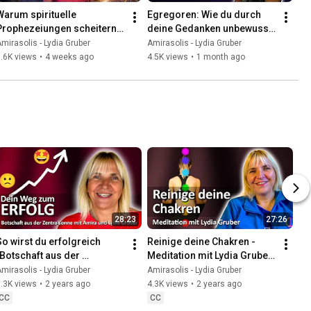
Warum spirituelle 
Egregoren: Wie du durch 
Prophezeiungen scheitern – 
deine Gedanken unbewusst 
und was uns JETZT wirklich 
Wesenheiten erschaffst
mirasolis - Lydia Gruber
Amirasolis - Lydia Gruber
erwartet
.6K views
•
4 weeks ago
4.5K views
•
1 month ago
28:23
27:26
So wirst du erfolgreich 
Reinige deine Chakren - 
(Botschaft aus der 
Meditation mit Lydia Gruber 
Zentralsonne | 17.4.24 | 
- Reupload
mirasolis - Lydia Gruber
Amirasolis - Lydia Gruber
Meditation)
.3K views
•
2 years ago
4.3K views
•
2 years ago
CC
CC