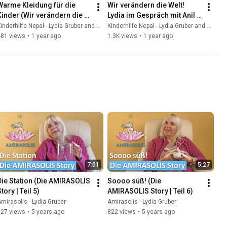
Warme Kleidung für die 
Wir verändern die Welt! 
Kinder (Wir verändern die 
Lydia im Gespräch mit Anil 
Welt - Kinderhilfe Nepal #2 - 
(Kinderhilfe Nepal #1 - 
inderhilfe Nepal - Lydia Gruber and Amirasolis - Lydia Gruber
Kinderhilfe Nepal - Lydia Gruber and Amirasolis - Lydia Gruber
11.1.25)
3.1.25)
481 views
•
1 year ago
1.3K views
•
1 year ago
7:01
5:27
Die Station (Die AMIRASOLIS 
Soooo süß! (Die 
tory | Teil 5)
AMIRASOLIS Story | Teil 6)
mirasolis - Lydia Gruber
Amirasolis - Lydia Gruber
927 views
•
5 years ago
822 views
•
5 years ago