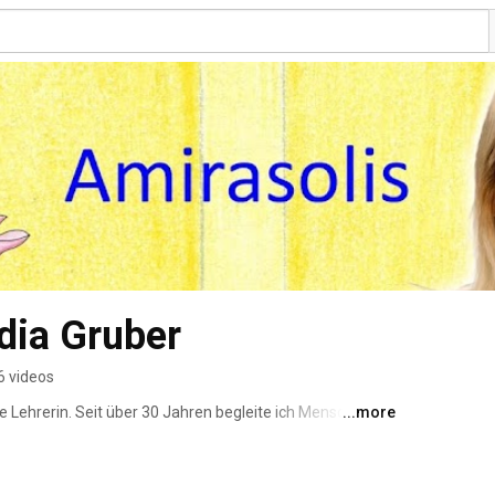
ydia Gruber
6 videos
le Lehrerin. Seit über 30 Jahren begleite ich Menschen 
...more
larheit. In Seminaren teile ich mein Wissen und bilde 