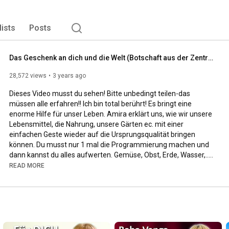
lists
Posts
Das Geschenk an dich und die Welt (Botschaft aus der Zentralsonne | 8.3.23 | Channeling)
28,572 views
3 years ago
Dieses Video musst du sehen! Bitte unbedingt teilen-das 
müssen alle erfahren!! Ich bin total berührt! Es bringt eine 
enorme Hilfe für unser Leben. Amira erklärt uns, wie wir unsere 
Lebensmittel, die Nahrung, unsere Gärten ec. mit einer 
einfachen Geste wieder auf die Ursprungsqualität bringen 
können. Du musst nur 1 mal die Programmierung machen und 
dann kannst du alles aufwerten. Gemüse, Obst, Erde, Wasser,.... 
alles bekommt die vollkommene Lebenskraft zurück! Alle 
READ MORE
Vitamine, Vitalstoffe, Mineralien, Spurenelemente entfalten 
sich in der Nahrung, so wie es ursprünglich war. Alle 
Spritzmittel, chemische Substanzen in der Nahrung werden 
neutralisiert und du bekommst hochwertige, vollkommene 
Nahrung auf deinen Tisch. Unglaublich aber wahr. 
Ausprobieren-teilen-weitersagen. Teste selbst und teile mir 