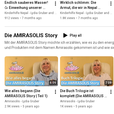
Endlich sauberes Wasser! 
Wirklich schlimm: Die 
🥳 Einweihung unserer 
Armut, die wir in Nepal 
Wasserfilter-Anlage in 
sehen mussten! 😥 
Kinderhilfe Nepal - Lydia Gruber and Amirasolis - Lydia Gruber
Kinderhilfe Nepal - Lydia Gruber and Amirasolis - Lydia Gruber
Nepal! (Kinderhilfe Nepal 
(Kindehilfe Nepal #5 - 
912 views
•
7 months ago
1.8K views
•
7 months ago
#6)
7.12.25)
Die AMIRASOLIS Story
Play all
Mit der AMIRASOLIS Story möchte ich erzählen, wie es zu den ener
und Produkten mit dem Namen Amirasolis gekommen ist und wie si
haben.
6:09
7:09
Wie alles begann (Die 
Die Buch Trilogie ist 
AMIRASOLIS Story | Teil 1)
komplett (Die AMIRASOLIS 
Story | Teil 2)
Amirasolis - Lydia Gruber
Amirasolis - Lydia Gruber
2.9K views
•
5 years ago
1K views
•
5 years ago