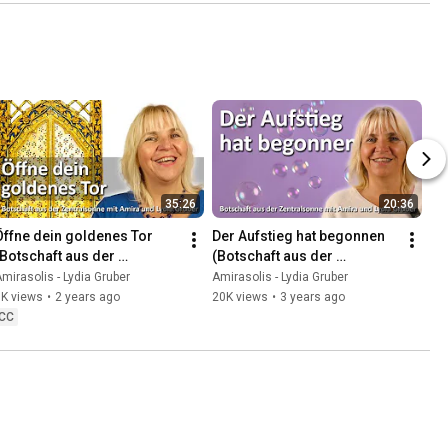
35:26
20:36
Öffne dein goldenes Tor 
Der Aufstieg hat begonnen 
(Botschaft aus der 
(Botschaft aus der 
Zentralsonne | 11.10.23 | 
Zentralsonne | 12.7.23 | 
mirasolis - Lydia Gruber
Amirasolis - Lydia Gruber
Channeling)
Channeling)
8K views
•
2 years ago
20K views
•
3 years ago
CC