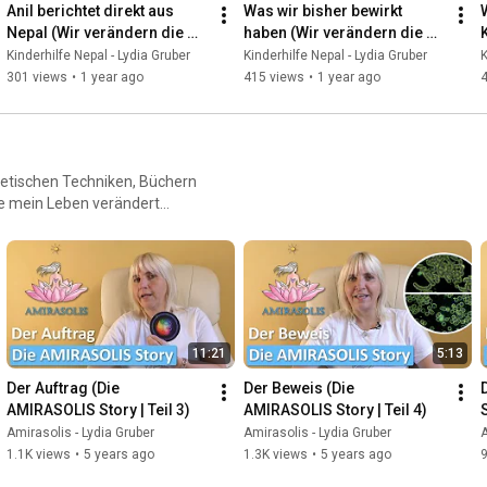
Anil berichtet direkt aus 
Was wir bisher bewirkt 
Nepal (Wir verändern die 
haben (Wir verändern die 
Welt - Kindehilfe Nepal #4 - 
Welt - Kinderhilfe Nepal #3 - 
Kinderhilfe Nepal - Lydia Gruber
Kinderhilfe Nepal - Lydia Gruber
K
23.5.25)
18.3.25 )
301 views
•
1 year ago
415 views
•
1 year ago
getischen Techniken, Büchern
e mein Leben verändert
11:21
5:13
Der Auftrag (Die 
Der Beweis (Die 
AMIRASOLIS Story | Teil 3)
AMIRASOLIS Story | Teil 4)
S
Amirasolis - Lydia Gruber
Amirasolis - Lydia Gruber
A
1.1K views
•
5 years ago
1.3K views
•
5 years ago