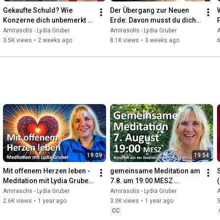
Gekaufte Schuld? Wie 
Der Übergang zur Neuen 
🔴 Alle Botschaften aus der Zentralsonne 👉 
Konzerne dich unbemerkt 
Erde: Davon musst du dich 
https://youtube.com/playlist?list=PL6...
an die Matrix binden
JETZT unbedingt trennen!
Amirasolis - Lydia Gruber
Amirasolis - Lydia Gruber
A
3.5K views
•
2 weeks ago
8.1K views
•
3 weeks ago
6
Eine sonnenschein.video Produktion.

Fotos: Reinhard Bergmann, Pixabay

Musik: Lydia Gruber

*********************************************************
**

Möchtest Du automatisch informiert werden, wenn ich ein 
neues Video hochlade?

Dann abonniere kostenlos meinen Kanal und aktiviere die 
Glocke! 
https://L3.or.at/youtube_abo
*********************************************************
**

19:09
19:54
► Homepage: 
https://L3.or.at/
Mit offenem Herzen leben - 
gemeinsame Meditation am 
► Facebook: 
https://www.facebook.com/L3.or.at/
Meditation mit Lydia Gruber 
7.8. um 19:00 MESZ 
► Instagram: 
https://www.instagram.com/amirasolis/
- Reupload
(Botschaft aus der 
Amirasolis - Lydia Gruber
Amirasolis - Lydia Gruber
A
► Telegram Infokanal: 
https://t.me/Amirasolis
Zentralsonne | 7.8.24 | 
2.6K views
•
1 year ago
3.3K views
•
1 year ago
5
Channeling)
CC