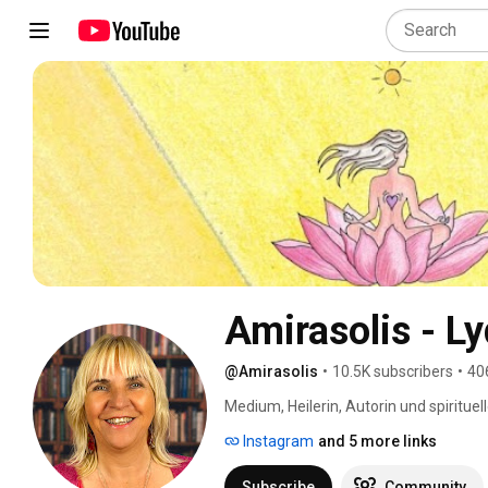
Amirasolis - L
@Amirasolis
•
10.5K subscribers
•
40
Medium, Heilerin, Autorin und spirituel
auf ihrem Weg zu Heilung und innerer K
Instagram
and 5 more links
spirituelle Heiler aus. 
Subscribe
Community