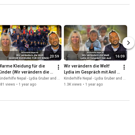
20:59
16:09
Warme Kleidung für die 
Wir verändern die Welt! 
Kinder (Wir verändern die 
Lydia im Gespräch mit Anil 
Welt - Kinderhilfe Nepal #2 - 
(Kinderhilfe Nepal #1 - 
inderhilfe Nepal - Lydia Gruber and Amirasolis - Lydia Gruber
Kinderhilfe Nepal - Lydia Gruber and Amirasolis - Lydia Gruber
11.1.25)
3.1.25)
481 views
•
1 year ago
1.3K views
•
1 year ago