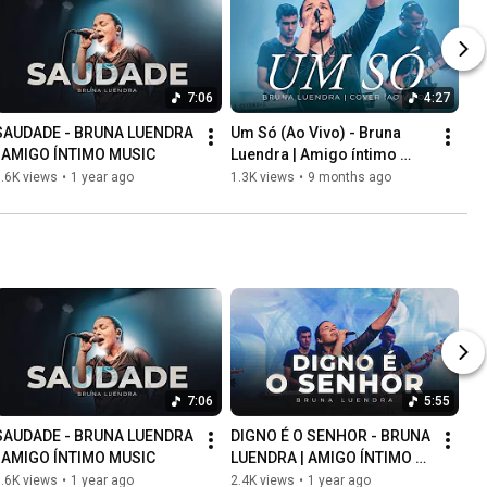
7:06
4:27
SAUDADE - BRUNA LUENDRA 
Um Só (Ao Vivo) - Bruna 
| AMIGO ÍNTIMO MUSIC
Luendra | Amigo íntimo 
Music
.6K views
•
1 year ago
1.3K views
•
9 months ago
7:06
5:55
SAUDADE - BRUNA LUENDRA 
DIGNO É O SENHOR - BRUNA 
| AMIGO ÍNTIMO MUSIC
LUENDRA | AMIGO ÍNTIMO 
MUSIC
.6K views
•
1 year ago
2.4K views
•
1 year ago