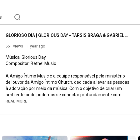
s
GLORIOSO DIA | GLORIOUS DAY - TARSIS BRAGA & GABRIEL AMORIM | AMIGO ÍNTIMO MUSIC
551 views
1 year ago
Música: Glorious Day

Compositor: Bethel Music

A Amigo Íntimo Music é a equipe responsável pelo ministério 
de louvor da Amigo Íntimo Church, dedicada a levar as pessoas 
à adoração por meio da música. Com o objetivo de criar um 
ambiente onde podemos se conectar profundamente com 
Deus. A equipe é composta por músicos, vocalistas e líderes de 
READ MORE
louvor comprometidos com a excelência e a sensibilidade 
espiritual, buscando guiar a congregação em momentos de 
adoração que tocam o coração e elevam a alma.

Vozes: Letíca Dorneles, Bruna Luendra, Guilherme Hasaf, 
Gabriel Amorim e Tarsis Braga.
