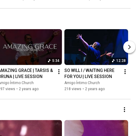
5:34
12:28
AMAZING GRACE | TARSIS & 
SO WILL I / WAITING HERE 
BRUNA | LIVE SESSION
FOR YOU | LIVE SESSION
Amigo Íntimo Church
Amigo Íntimo Church
197 views
•
2 years ago
218 views
•
2 years ago