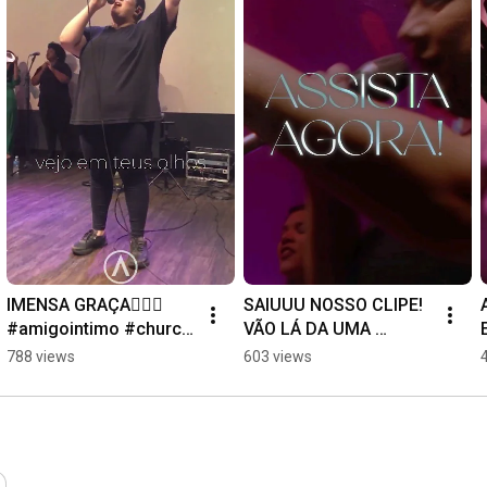
IMENSA GRAÇA❤️‍🔥🔥 
SAIUUU NOSSO CLIPE! 
#amigointimo #church 
VÃO LÁ DA UMA 
#worship #praise
OLHADA QUE TA TOP!! 
788 views
603 views
COMPARTILHEM🔥🙏 
#church #shorts 
#worship