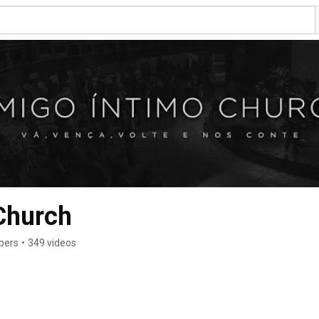
Church
bers
•
349 videos