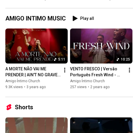
AMIGO INTIMO MUSIC
Play all
5:11
10:25
A MORTE NÃO VAI ME 
VENTO FRESCO | Versão 
PRENDER | AIN'T NO GRAVE - 
Português Fresh Wind - 
LETÍCIA DORNELES | AMIGO 
Hillsong Worship | AMIGO 
Amigo Íntimo Church
Amigo Íntimo Church
ÍNTIMO MUSIC
ÍNTIMO MUSIC
9.3K views
•
3 years ago
257 views
•
2 years ago
Shorts