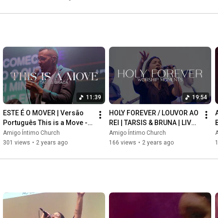
Para mais conteúdo, você pode visitar nossas redes socias. 

-- Instagram: 
https://www.instagram.com/amigointimo...
-- Facebook: 
https://www.facebook.com/amigointimoc...
#worship
#shorts
#epifania
#reels
#palavradedeus
#amigointimo
#rnvds
#renovados
#church
#igreja
#drops
11:39
19:54
ESTE É O MOVER | Versão 
HOLY FOREVER / LOUVOR AO 
Português This is a Move - 
REI | TARSIS & BRUNA | LIVE 
Bethel Music | TARSIS 
SESSION
Amigo Íntimo Church
Amigo Íntimo Church
BRAGA
301 views
•
2 years ago
166 views
•
2 years ago