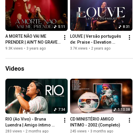
5:11
8:31
A MORTE NÃO VAI ME 
LOUVE | Versão português 
PRENDER | AIN'T NO GRAVE - 
de: Praise - Elevation 
LETÍCIA DORNELES | AMIGO 
Worship | LETICIA 
9.3K views
•
3 years ago
3.7K views
•
2 years ago
ÍNTIMO MUSIC
DORNELES - MOMENTO 24 
HORAS!
Videos
7:34
1:10:08
RIO (Ao Vivo) - Bruna 
CD MINISTÉRIO AMIGO 
Luendra | Amigo íntimo 
INTIMO - 2002 (Completo)
Music
283 views
•
2 months ago
245 views
•
3 months ago