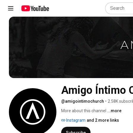
Amigo Íntimo 
@amigointimochurch
•
2.58K subscri
More about this channel
...more
Instagram
and 2 more links
Subscribe