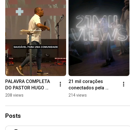
PALAVRA COMPLETA 
21 mil corações 
DO PASTOR HUGO 
conectados pela 
#amigointimo 
adoração❤️‍🔥🙌 
208 views
214 views
#umlugardeintimidade
#amigointimo #praise 
#worship #shorts
Posts