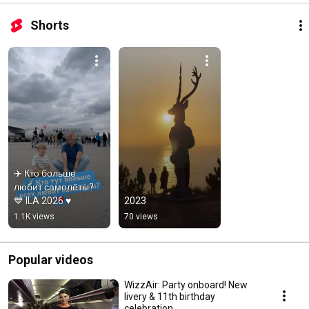
Shorts
✈️ Кто больше 
любит самолёты? 
💙 ILA 2026 ♥️
2023
1.1K views
70 views
Popular videos
WizzAir: Party onboard! New
livery & 11th birthday
celebration.