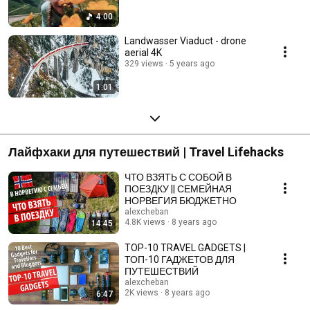
4:00
Landwasser Viaduct - drone
aerial 4K
329 views
5 years ago
1:01
Лайфхаки для путешествий | Travel Lifehacks
ЧТО ВЗЯТЬ С СОБОЙ В
ПОЕЗДКУ || СЕМЕЙНАЯ
НОРВЕГИЯ БЮДЖЕТНО
alexcheban
4.8K views
8 years ago
14:45
TOP-10 TRAVEL GADGETS |
ТОП-10 ГАДЖЕТОВ ДЛЯ
ПУТЕШЕСТВИЙ
alexcheban
2K views
8 years ago
6:47