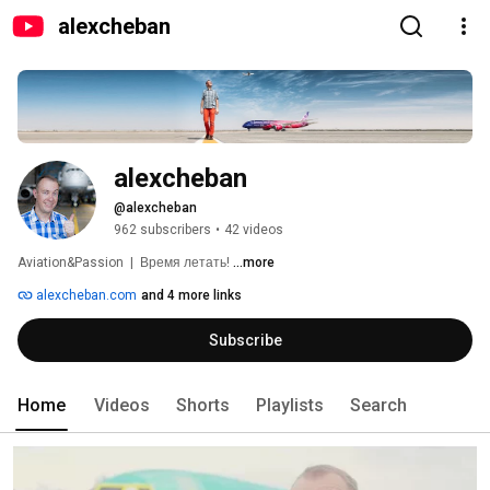
alexcheban
alexcheban
@alexcheban
962 subscribers
•
42 videos
Aviation&Passion  |  Время летать! 
...more
alexcheban.com
and 4 more links
Subscribe
Home
Videos
Shorts
Playlists
Search