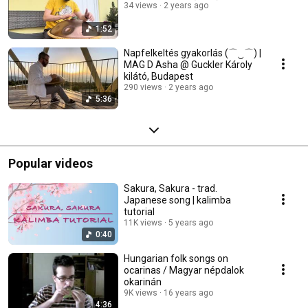
34 views
2 years ago
1:52
Napfelkeltés gyakorlás (⌒‿⌒) |
MAG D Asha @ Guckler Károly
kilátó, Budapest
290 views
2 years ago
5:36
Popular videos
Sakura, Sakura - trad.
Japanese song | kalimba
tutorial
11K views
5 years ago
0:40
Hungarian folk songs on
ocarinas / Magyar népdalok
okarinán
9K views
16 years ago
4:36