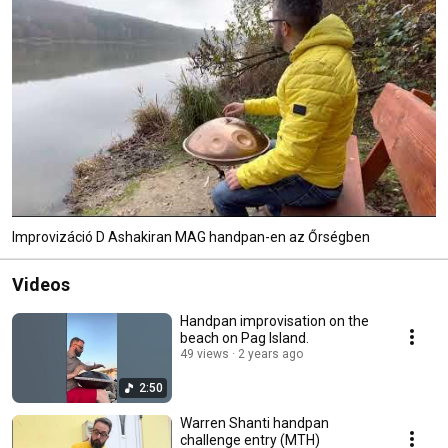
Improvizáció D Ashakiran MAG handpan-en az Őrségben
Videos
Handpan improvisation on the
beach on Pag Island.
49 views
2 years ago
2:50
Warren Shanti handpan
challenge entry (MTH)