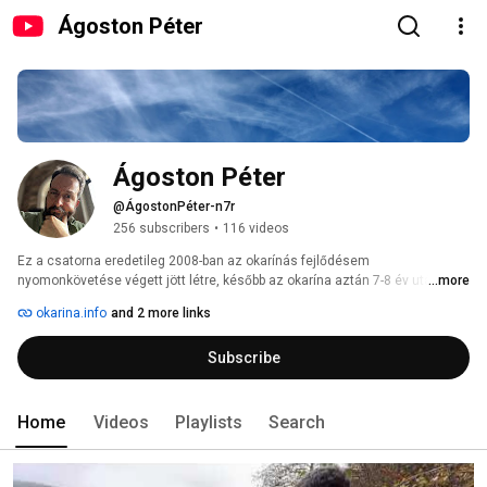
Ágoston Péter
Ágoston Péter
@ÁgostonPéter-n7r
256 subscribers
•
116 videos
Ez a csatorna eredetileg 2008-ban az okarínás fejlődésem 
nyomonkövetése végett jött létre, később az okarína aztán 7-8 év után 
...more
lassan végleg polcra került. Most épp a handpan próbálkozásiamnak fog 
okarina.info
and 2 more links
újabban otthont adni. 
Subscribe
Home
Videos
Playlists
Search