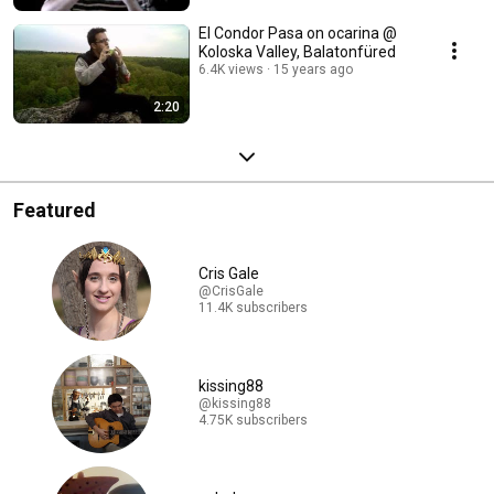
El Condor Pasa on ocarina @
Koloska Valley, Balatonfüred
6.4K views
15 years ago
2:20
Featured
Cris Gale
@CrisGale
11.4K subscribers
kissing88
@kissing88
4.75K subscribers