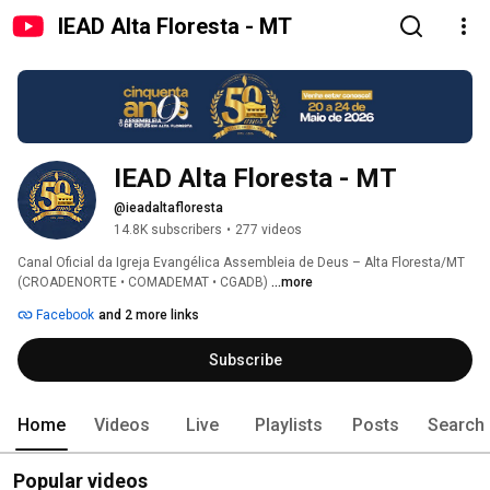
IEAD Alta Floresta - MT
IEAD Alta Floresta - MT
@ieadaltafloresta
14.8K subscribers
•
277 videos
Canal Oficial da Igreja Evangélica Assembleia de Deus – Alta Floresta/MT 
(CROADENORTE • COMADEMAT • CGADB) 
...more
Facebook
and 2 more links
Subscribe
Home
Videos
Live
Playlists
Posts
Search
Popular videos