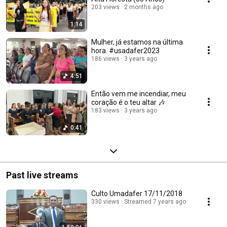
203 views
2 months ago
1:14
Mulher, já estamos na última
hora. #usadafer2023
186 views
3 years ago
4:51
Então vem me incendiar, meu
coração é o teu altar 🎶
183 views
3 years ago
0:41
Past live streams
Culto Umadafer 17/11/2018
330 views
Streamed 7 years ago