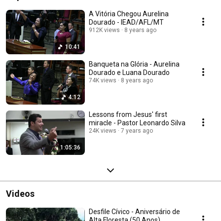
A Vitória Chegou Aurelina
Dourado - IEAD/AFL/MT
912K views
8 years ago
10:41
Banqueta na Glória - Aurelina
Dourado e Luana Dourado
74K views
8 years ago
4:12
Lessons from Jesus' first
miracle - Pastor Leonardo Silva
24K views
7 years ago
1:05:36
Videos
Desfile Cívico - Aniversário de
Alta Floresta (50 Anos)