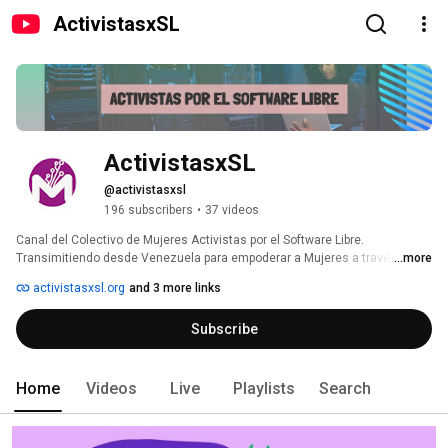
ActivistasxSL
ActivistasxSL
@activistasxsl
196 subscribers
•
37 videos
Canal del Colectivo de Mujeres Activistas por el Software Libre. 
Transimitiendo desde Venezuela para empoderar a Mujeres a través de su 
...more
uso progresivo de las TICs. Organizamos también Aprendiendo Entre 
activistasxsl.org
and 3 more links
Manas, en Telegram https://t.me/aprendiendoentremanas 
Subscribe
Home
Videos
Live
Playlists
Search