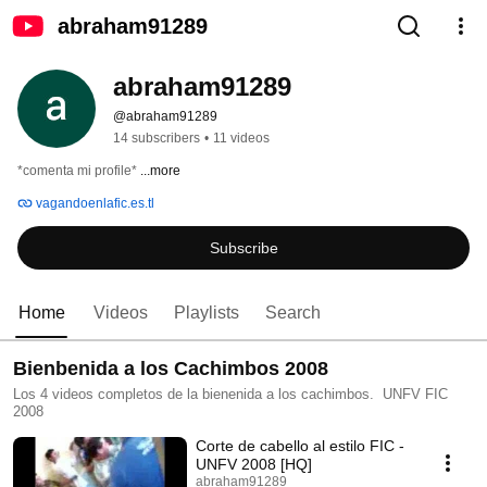
abraham91289
abraham91289
@abraham91289
14 subscribers
•
11 videos
*comenta mi profile* 
...more
vagandoenlafic.es.tl
Subscribe
Home
Videos
Playlists
Search
Bienbenida a los Cachimbos 2008
Los 4 videos completos de la bienenida a los cachimbos. UNFV FIC
2008
Corte de cabello al estilo FIC -
UNFV 2008 [HQ]
abraham91289