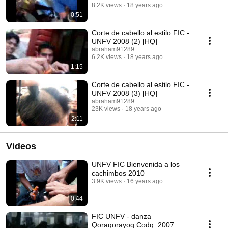
8.2K views
18 years ago
0:51
Corte de cabello al estilo FIC -
UNFV 2008 (2) [HQ]
abraham91289
6.2K views
18 years ago
1:15
Corte de cabello al estilo FIC -
UNFV 2008 (3) [HQ]
abraham91289
23K views
18 years ago
2:11
Videos
UNFV FIC Bienvenida a los
cachimbos 2010
3.9K views
16 years ago
0:44
FIC UNFV - danza
Qoraqorayoq Codg. 2007