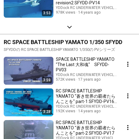
revision2 SFYDD-PV14
YDDock RC UNDERWATER VEHICLES lab / ラ
978K views
14 years ago
3:53
RC SPACE BATTLESHIP YAMATO 1/350 SFYDD
SFYDDの RC SPACE BATTLESHIP YAMATO 1/350の PVシリーズ
SPACE BATTLESHIP YAMATO
"The Last 大和魂" SFYDD-
PV03
YDDock RC UNDERWATER VEHICLES lab / ラ
572K views
17 years ago
3:59
RC SPACE BATTLESHIP
YAMATO "蒼き世界の覇者たら
んことを" part-1 SFYDD-PV16
改
YDDock RC UNDERWATER VEHICLES lab / ラ
192K views
14 years ago
3:28
RC SPACE BATTLESHIP
YAMATO "蒼き世界の覇者たら
んことを" part-2 SFYDD-PV17
YDDock RC UNDERWATER VEHICLES lab / ラ