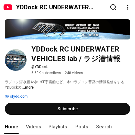
YDDock RC UNDERWATER
VEHICLES lab / ラジ潜情報
YDDock RC UNDERWATER 
VEHICLES lab / ラジ潜情報
@YDDock
6.69K subscribers
•
248 videos
ラジコン潜水艦や水中SF宇宙船など、水中ラジコン普及の情報発信をする
YDDockの 
...more
sfydd.com
Subscribe
Home
Videos
Playlists
Posts
Search