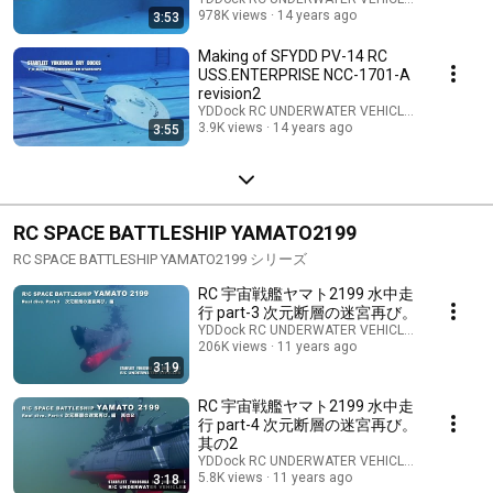
978K views
14 years ago
3:53
Making of SFYDD PV-14 RC
USS.ENTERPRISE NCC-1701-A
revision2
YDDock RC UNDERWATER VEHICLES lab / ラ
3.9K views
14 years ago
3:55
RC SPACE BATTLESHIP YAMATO2199
RC SPACE BATTLESHIP YAMATO2199 シリーズ
RC 宇宙戦艦ヤマト2199 水中走
行 part-3 次元断層の迷宮再び。
YDDock RC UNDERWATER VEHICLES lab / ラ
206K views
11 years ago
3:19
RC 宇宙戦艦ヤマト2199 水中走
行 part-4 次元断層の迷宮再び。
其の2
YDDock RC UNDERWATER VEHICLES lab / ラ
5.8K views
11 years ago
3:18