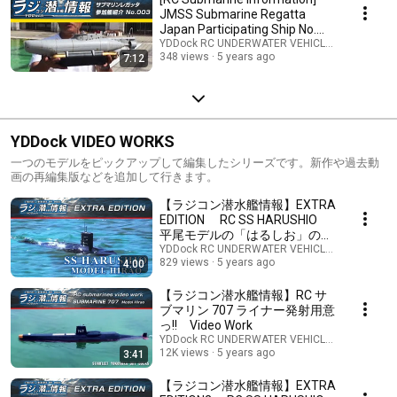
JMSS Submarine Regatta
Japan Participating Ship No.
003 Seehund
YDDock RC UNDERWATER VEHICLES lab / ラ
348 views
5 years ago
7:12
YDDock VIDEO WORKS
一つのモデルをピックアップして編集したシリーズです。新作や過去動
画の再編集版などを追加して行きます。
【ラジコン潜水艦情報】EXTRA
EDITION RC SS HARUSHIO
平尾モデルの「はるしお」の水
上走行
YDDock RC UNDERWATER VEHICLES lab / ラ
829 views
5 years ago
4:00
【ラジコン潜水艦情報】RC サ
ブマリン 707 ライナー発射用意
っ!! Video Work
YDDock RC UNDERWATER VEHICLES lab / ラ
12K views
5 years ago
3:41
【ラジコン潜水艦情報】EXTRA