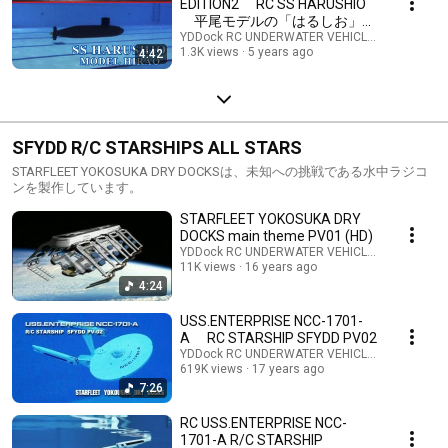
EDITION2 RC SS HARUSHIO
平尾モデルの「はるしお」の
水中走行
YDDock RC UNDERWATER VEHICLES lab / ラ
1.3K views
5 years ago
4:42
SFYDD R/C STARSHIPS ALL STARS
STARFLEET YOKOSUKA DRY DOCKSは、未知への挑戦である水中ラジコ
ンを製作しています。
STARFLEET YOKOSUKA DRY
DOCKS main theme PV01 (HD)
YDDock RC UNDERWATER VEHICLES lab / ラ
11K views
16 years ago
4:24
USS.ENTERPRISE NCC-1701-
A RC STARSHIP SFYDD PV02
YDDock RC UNDERWATER VEHICLES lab / ラ
619K views
17 years ago
7:26
RC USS.ENTERPRISE NCC-
1701-A R/C STARSHIP