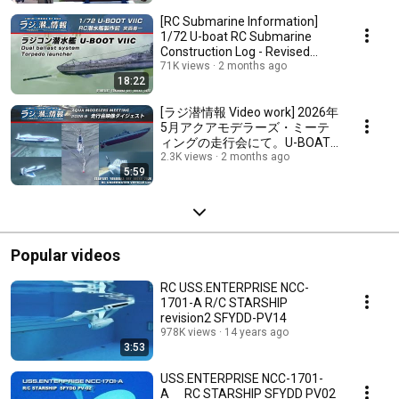
[RC Submarine Information]
1/72 U-boat RC Submarine
Construction Log - Revised
Edition: Mr. Miyan...
71K views
2 months ago
18:22
[ラジ潜情報 Video work] 2026年
5月アクアモデラーズ・ミーテ
ィングの走行会にて。U-BOAT
XXIII /イ号401/スピノサウルス/
2.3K views
2 months ago
5:59
レーシングシーガル。水中映像
ダイジェスト。
Popular videos
RC USS.ENTERPRISE NCC-
1701-A R/C STARSHIP
revision2 SFYDD-PV14
978K views
14 years ago
3:53
USS.ENTERPRISE NCC-1701-
A RC STARSHIP SFYDD PV02