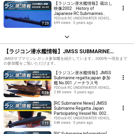
【ラジコン潜水艦情報】蔵出し
映像2002 History of
Japanese RC Submarines
2002 No.03 おやしお型 / イ
YDDock RC UNDERWATER VEHICLES lab / ラ
699 views
5 years ago
7:23
19/ 黒鮫号 他
【ラジコン潜水艦情報】JMSS SUBMARINE
REGATTA 参加艦シリーズ
JMSSサブマリンレガッタ参加艦を紹介しています。2003年〜現在まで
の参加艦をご覧いただけます。
【ラジコン潜水艦情報】JMSS
Submarine regatta japan 参加
艦 No.001 ノーチラス号
YDDock RC UNDERWATER VEHICLES lab / ラ
2.8K views
5 years ago
5:16
[RC Submarine News] JMSS
Submarine Regatta Japan
Participating Vessel No. 002
Skipjack
YDDock RC UNDERWATER VEHICLES lab / ラ
548 views
5 years ago
7:11
[RC Submarine Information]