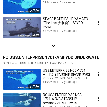
619K views
17 years ago
7:26
SPACE BATTLESHIP YAMATO
"The Last 大和魂" SFYDD-
PV03
572K views
17 years ago
3:59
RC USS.ENTERPRISE 1701-A SFYDD UNDERWATER
STARSHIP
SFYDDのRC USS.ENTERPRISE 1701-Aの PVシリーズ
USS.ENTERPRISE NCC-1701-
A RC STARSHIP SFYDD PV02
YDDock RC UNDERWATER VEHICLES lab / ラ
619K views
17 years ago
7:26
RC USS.ENTERPRISE NCC-
1701-A R/C STARSHIP
revision2 SFYDD-PV14
YDDock RC UNDERWATER VEHICLES lab / ラ