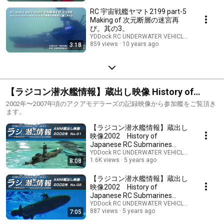
RC 宇宙戦艦ヤマト2199 part-5
Making of 次元断層の迷宮再
び。其の3。
YDDock RC UNDERWATER VEHICLES lab / ラ
859 views
10 years ago
3:18
【ラジコン潜水艦情報】蔵出し映像 History of
japanese RC submarine
2002年〜2007年頃のアクアモデラーズの記録映像から参加艦をご覧頂き
ます。
【ラジコン潜水艦情報】蔵出し
映像2002 History of
Japanese RC Submarines
2002 No.01 UボートVIIC /サ
YDDock RC UNDERWATER VEHICLES lab / ラ
1.6K views
5 years ago
8:08
ブマリン707他
【ラジコン潜水艦情報】蔵出し
映像2002 History of
Japanese RC Submarines
2002 No.02 ムスカ / アルファ
YDDock RC UNDERWATER VEHICLES lab / ラ
887 views
5 years ago
7:05
型 / ジュニア707 他