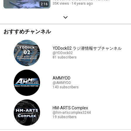
35K views
14 years ago
2:16
おすすめチャンネル
YDDock02 ラジ潜情報サブチャンネル
@YDDock02
81 subscribers
AMMYDD
@AMMYDD
143 subscribers
HM-ARTS Complex
@hm-artscomplex3244
19 subscribers