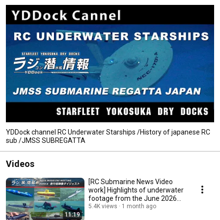
YDDock channel RC Underwater Starships /History of japanese RC
sub /JMSS SUBREGATTA
Videos
[RC Submarine News Video
work] Highlights of underwater
footage from the June 2026
Aqua Modelers ...
5.4K views
1 month ago
11:19