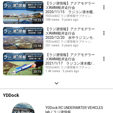
【ラジ潜情報】アクアモデラー
ズAMM根岸走行会
2020/11/15 ラジコン潜水艦/
水中モデル
YDDock02 ラジ潜情報サブチャンネル
188 views
5 years ago
10:23
【ラジ潜情報】アクアモデラー
ズAMM根岸走行会
2020/12/20 水中ラジコンモ
デル
YDDock02 ラジ潜情報サブチャンネル
201 views
5 years ago
12:18
【ラジ潜情報】アクアモデラー
ズAMM根岸走行会
2021/1/17 ラジコン潜水艦/水
中モデル
YDDock02 ラジ潜情報サブチャンネル
1.4K views
5 years ago
20:15
YDDock
YDDock RC UNDERWATER VEHICLES
lab / ラジ潜情報