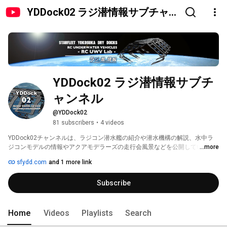
YDDock02 ラジ潜情報サブチャ
ンネル
YDDock02 ラジ潜情報サブチ
ャンネル
@YDDock02
81 subscribers
•
4 videos
YDDock02チャンネルは、ラジコン潜水艦の紹介や潜水機構の解説、水中ラ
ジコンモデルの情報やアクアモデラーズの走行会風景などを公開していきま
...more
す。 
sfydd.com
and 1 more link
Subscribe
Home
Videos
Playlists
Search