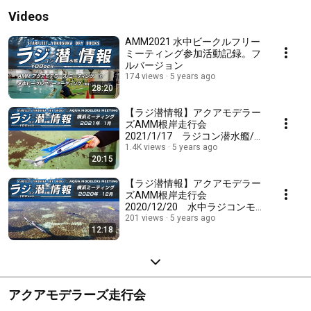
Videos
AMM2021 水中ビークルフリー
ミーティング参加活動記録。フ
ルバージョン
174 views
5 years ago
28:20
【ラジ潜情報】アクアモデラー
ズAMM根岸走行会
2021/1/17 ラジコン潜水艦/水
中モデル
1.4K views
5 years ago
20:15
【ラジ潜情報】アクアモデラー
ズAMM根岸走行会
2020/12/20 水中ラジコンモ
デル
201 views
5 years ago
12:18
アクアモデラーズ走行会