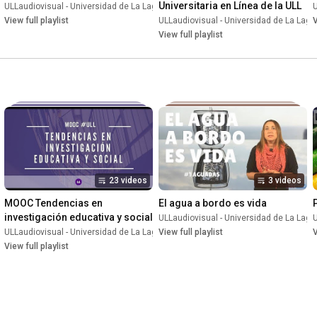
Universitaria en Línea de la ULL
ULLaudiovisual - Universidad de La Laguna
•
Playlist
U
aguna
View full playlist
•
Playlist
ULLaudiovisual - Universidad de La Lag
V
View full playlist
23 videos
3 videos
MOOC Tendencias en 
El agua a bordo es vida
investigación educativa y social
ULLaudiovisual - Universidad de La Lag
U
aguna
ULLaudiovisual - Universidad de La Laguna
•
Course
View full playlist
•
Playlist
V
View full playlist