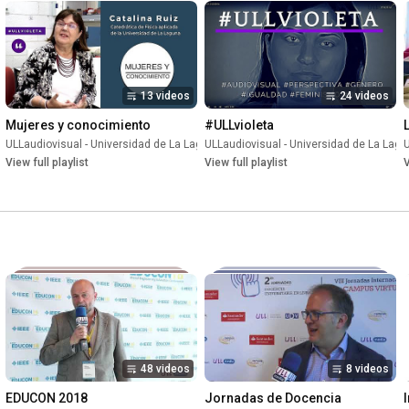
13 videos
24 videos
Mujeres y conocimiento
#ULLvioleta
ULLaudiovisual - Universidad de La Laguna
ULLaudiovisual - Universidad de La Lag
•
Playlist
U
aguna
View full playlist
•
Playlist
View full playlist
V
48 videos
8 videos
EDUCON 2018
Jornadas de Docencia 