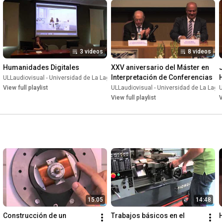
3 videos
8 videos
Humanidades Digitales
XXV aniversario del Máster en 
Interpretación de Conferencias
aguna
ULLaudiovisual - Universidad de La Laguna
•
Playlist
•
Playlist
View full playlist
ULLaudiovisual - Universidad de La Lag
U
View full playlist
V
15:05
14:48
Construcción de un 
Trabajos básicos en el 