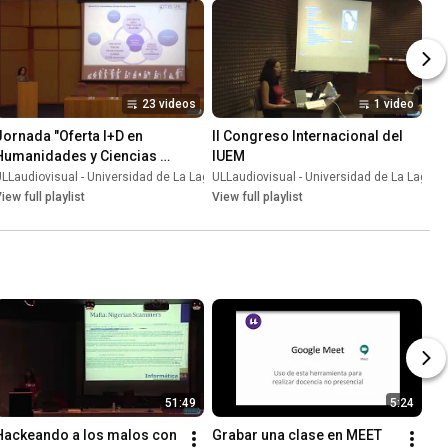
23 videos
1 video
Jornada "Oferta I+D en 
II Congreso Internacional del 
Humanidades y Ciencias 
IUEM
Sociales y Jurídicas" 2013
una
LLaudiovisual - Universidad de La Laguna
•
Playlist
ULLaudiovisual - Universidad de La Laguna
•
Playlist
iew full playlist
View full playlist
51:49
5:24
Hackeando a los malos con 
Grabar una clase en MEET