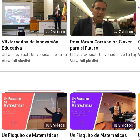
2 videos
7 videos
VII Jornadas de Innovación 
Docufórum Corrupción Claves 
Educativa
para el Futuro
U
aguna
ULLaudiovisual - Universidad de La Laguna
•
Playlist
ULLaudiovisual - Universidad de La Lag
•
Playlist
V
View full playlist
View full playlist
8 videos
8 videos
Un Fisquito de Matemáticas 
Un Fisquito de Matemáticas 