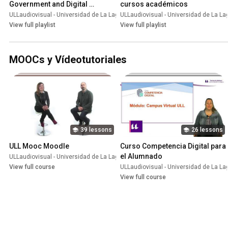
Government and Digital 
cursos académicos
Education
ULLaudiovisual - Universidad de La Laguna
ULLaudiovisual - Universidad de La L
•
Playlist
View full playlist
View full playlist
MOOCs y Vídeotutoriales
39 lessons
26 lessons
ULL Mooc Moodle
Curso Competencia Digital para 
el Alumnado
ULLaudiovisual - Universidad de La Laguna
•
Course
View full course
ULLaudiovisual - Universidad de La L
View full course