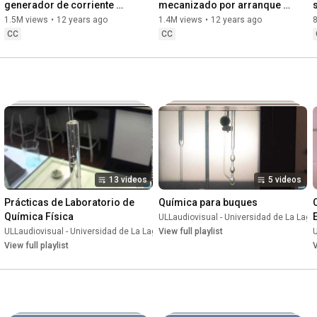
generador de corriente 
mecanizado por arranque 
alterna y continua
de viruta "TORNO"
1.5M views
•
12 years ago
1.4M views
•
12 years ago
CC
CC
13 videos
5 videos
Prácticas de Laboratorio de 
Química para buques
Química Física
aguna
•
Playlist
ULLaudiovisual - Universidad de La Lag
ULLaudiovisual - Universidad de La Laguna
View full playlist
•
Playlist
U
View full playlist
V