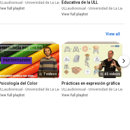
Educativa de la ULL
LLaudiovisual - Universidad de La Laguna
•
Playlist
una
iew full playlist
•
Playlist
ULLaudiovisual - Universidad de La Laguna
View full playlist
View all
7 videos
45 videos
Psicología del Color
Prácticas en expresión gráfica
una
LLaudiovisual - Universidad de La Laguna
•
Playlist
ULLaudiovisual - Universidad de La Laguna
•
Playlist
iew full playlist
View full playlist