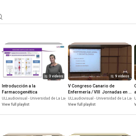
3 videos
9 videos
Introducción a la 
V Congreso Canario de 
Farmacogenética
Enfermería / VIII  Jornadas en 
innovaciones en Enfermería.
aguna
ULLaudiovisual - Universidad de La Laguna
•
Playlist
ULLaudiovisual - Universidad de La Lag
•
Playlist
U
View full playlist
View full playlist
V