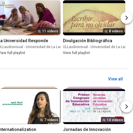
11 videos
8 videos
La Universidad Responde
Divulgación Bibliográfica
una
LLaudiovisual - Universidad de La Laguna
•
Playlist
ULLaudiovisual - Universidad de La Laguna
•
Playlist
iew full playlist
View full playlist
View all
7 videos
14 videos
Internationalization
Jornadas de Innovación 