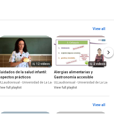
View all
12 videos
2 videos
Cuidados de la salud infantil: 
Alergias alimentarias y 
aspectos prácticos
Gastronomía accesible
una
LLaudiovisual - Universidad de La Laguna
•
Playlist
ULLaudiovisual - Universidad de La Laguna
•
Playlist
iew full playlist
View full playlist
View all