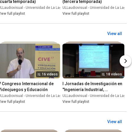
(cuarta temporada)
(tercera temporada)
una
LLaudiovisual - Universidad de La Laguna
•
Playlist
ULLaudiovisual - Universidad de La Laguna
•
Playlist
iew full playlist
View full playlist
View all
16 videos
18 videos
V Congreso Internacional de 
I Jornadas de Investigación en 
Videojuegos y Educación
"Ingeniería Industrial, 
Informática y Medioambiental"
una
LLaudiovisual - Universidad de La Laguna
•
Playlist
ULLaudiovisual - Universidad de La Laguna
•
Playlist
iew full playlist
View full playlist
View all