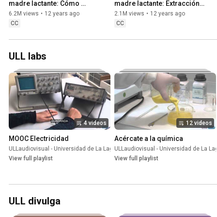
madre lactante: Cómo 
madre lactante: Extracción 
aliviar la ingurgitación 
manual
6.2M views
•
12 years ago
2.1M views
•
12 years ago
mamaria
CC
CC
ULL labs
4 videos
12 videos
MOOC Electricidad
Acércate a la química
ULLaudiovisual - Universidad de La Laguna
ULLaudiovisual - Universidad de La L
•
Playlist
View full playlist
View full playlist
ULL divulga