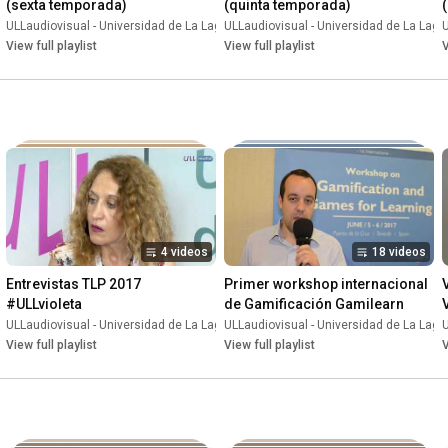
(sexta temporada)
(quinta temporada)
aguna
ULLaudiovisual - Universidad de La Laguna
•
Playlist
ULLaudiovisual - Universidad de La Lag
•
Playlist
U
View full playlist
View full playlist
V
4 videos
18 videos
Entrevistas TLP 2017 
Primer workshop internacional 
#ULLvioleta
de Gamificación Gamilearn
aguna
•
Playlist
ULLaudiovisual - Universidad de La Laguna
ULLaudiovisual - Universidad de La Lag
•
Playlist
U
View full playlist
View full playlist
V