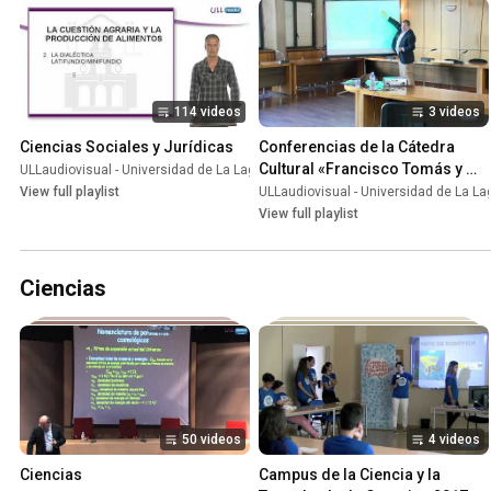
114 videos
3 videos
Ciencias Sociales y Jurídicas
Conferencias de la Cátedra 
Cultural «Francisco Tomás y 
ULLaudiovisual - Universidad de La Laguna
•
Playlist
Valiente»
View full playlist
ULLaudiovisual - Universidad de La L
View full playlist
Ciencias
50 videos
4 videos
Ciencias
Campus de la Ciencia y la 