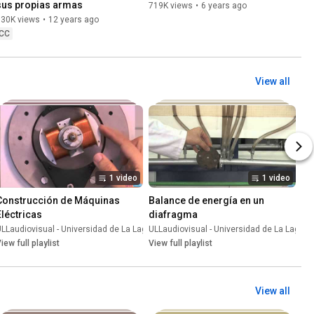
sus propias armas
719K views
•
6 years ago
830K views
•
12 years ago
CC
View all
1 video
1 video
Construcción de Máquinas 
Balance de energía en un 
Eléctricas
diafragma
una
•
Playlist
LLaudiovisual - Universidad de La Laguna
ULLaudiovisual - Universidad de La Laguna
•
Playlist
iew full playlist
View full playlist
View all