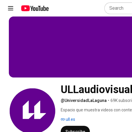
ULLaudiovisual
@UniversidadLaLaguna
•
69K subscr
Espacio que muestra videos con conteni
Laguna. 
ull.es
Subscribe